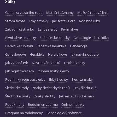
Štítky
Genetika vlastního rodu
Matriční záznamy
Mužská rodová linie
Strom života
Erby a znaky
Jak sestavit erb
Rodinné erby
Základní části erbů
Lahve s erby
Pivní lahve
Pivní lahve se znaky
Sběratelské kousky
Genealogie a heraldika
Heraldika církevní
Papežská heraldika
Genealogie
Genealogové
Heraldika
Heraldikové
Jak navrhnout erb
Jak vypadá erb
Navrhování znaků
Osobní znaky
Jak registrovat erb
Osobní znaky a erby
Podmínky registrace erbu
Erby šlechty
Šlechta znaky
Šlechtické rody
Znaky šlechtických rodů
Erby šlechtické
Šlechtické znaky
Znaky šlechty
Jak sestavit rodokmen
Rodokmeny
Rodokmen zdarma
Online matriky
Program na rodokmeny
Genealogický software