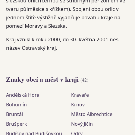
slezskou orlici (černou se stříbrným perizoniem ve
tvaru půlměsíce s křížkem). Spojení obou orlic v
jednom štítě výstižně vyjadřuje povahu kraje na
pomezí Moravy a Slezska.
Kraj vznikl k roku 2000, do 30. května 2001 nesl
název Ostravský kraj.
Znaky obcí a měst v kraji
(42)
Andělská Hora
Kravaře
Bohumín
Krnov
Bruntál
Město Albrechtice
Brušperk
Nový Jičín
Budišov nad Budišovkou
Odry