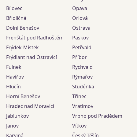
Bílovec
Opava
Břidličná
Orlová
Dolní Benešov
Ostrava
Frenštát pod Radhoštěm
Paskov
Frýdek-Místek
Petřvald
Frýdlant nad Ostravicí
Příbor
Fulnek
Rychvald
Havířov
Rýmařov
Hlučín
Studénka
Horní Benešov
Třinec
Hradec nad Moravicí
Vratimov
Jablunkov
Vrbno pod Pradědem
Janov
Vítkov
Karviná
Český Těšín