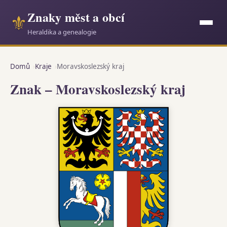
Znaky měst a obcí
⚜
Heraldika a genealogie
Domů
Kraje
Moravskoslezský kraj
Znak – Moravskoslezský kraj