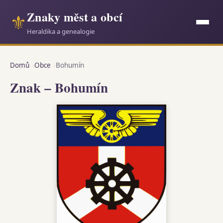
Znaky měst a obcí
⚜
Heraldika a genealogie
Domů
Obce
Bohumín
Znak – Bohumín