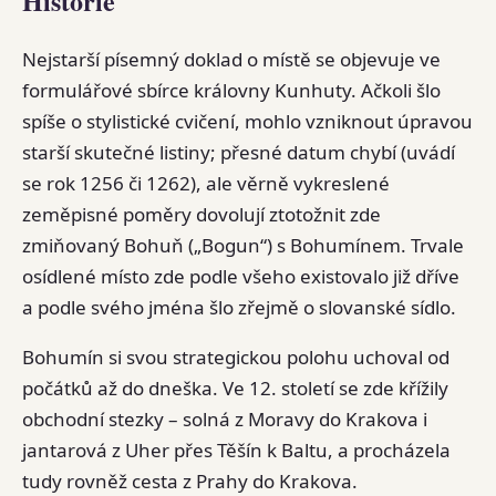
Historie
Nejstarší písemný doklad o místě se objevuje ve
formulářové sbírce královny Kunhuty. Ačkoli šlo
spíše o stylistické cvičení, mohlo vzniknout úpravou
starší skutečné listiny; přesné datum chybí (uvádí
se rok 1256 či 1262), ale věrně vykreslené
zeměpisné poměry dovolují ztotožnit zde
zmiňovaný Bohuň („Bogun“) s Bohumínem. Trvale
osídlené místo zde podle všeho existovalo již dříve
a podle svého jména šlo zřejmě o slovanské sídlo.
Bohumín si svou strategickou polohu uchoval od
počátků až do dneška. Ve 12. století se zde křížily
obchodní stezky – solná z Moravy do Krakova i
jantarová z Uher přes Těšín k Baltu, a procházela
tudy rovněž cesta z Prahy do Krakova.