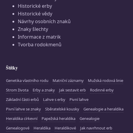
Historické erby
Historické vědy
Návrhy osobních znaků
Znaky šlechty
Informace z matrik
Tvorba rodokmenů
Štítky
Genetika vlastního rodu
Matriční záznamy
Mužská rodová linie
Strom života
Erby a znaky
Jak sestavit erb
Rodinné erby
Základní části erbů
Lahve s erby
Pivní lahve
Pivní lahve se znaky
Sběratelské kousky
Genealogie a heraldika
Heraldika církevní
Papežská heraldika
Genealogie
Genealogové
Heraldika
Heraldikové
Jak navrhnout erb