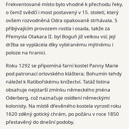
Frekventované místo bylo vhodné k přechodu řeky,
o čemž svědčí i most postavený v 15. století, který
ovšem rozvodněná Odra opakovaně strhávala. S
přibývajícím provozem rostla i osada, takže za
Přemysla Otakara II. byl Boguň již velkou vsí; její
držba se vyplácela díky vybíranému mýtnému i
poloze na hranici.
Roku 1292 se připomíná farní kostel Panny Marie
pod patronací orlovského kláštera; Bohumín tehdy
náležel k Ratibořskému knížectví. Tatáž listina
obsahuje nejstarší zmínku německého jména
Oderberg, což naznačuje osídlení německými
kolonisty. Na místě dřevěného kostela vyrostl roku
1620 zděný gotický chrám, po požáru v roce 1850
přestavěný do dnešní podoby.