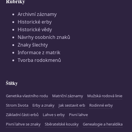
Rubriky
Archivní záznamy
Historické erby
Historické vědy
Návrhy osobních znaků
Znaky šlechty
Informace z matrik
Tvorba rodokmenů
Štítky
Genetika vlastního rodu
Matriční záznamy
Mužská rodová linie
Strom života
Erby a znaky
Jak sestavit erb
Rodinné erby
Základní části erbů
Lahve s erby
Pivní lahve
Pivní lahve se znaky
Sběratelské kousky
Genealogie a heraldika