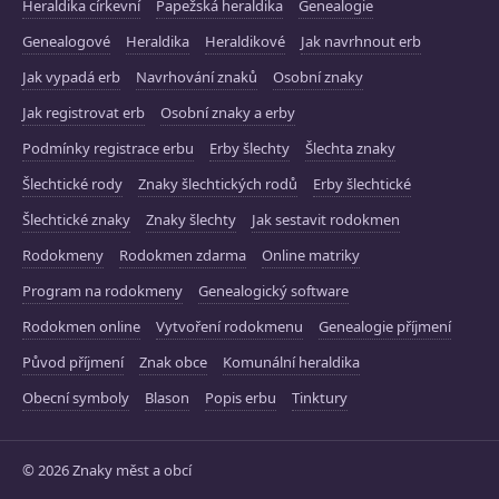
Heraldika církevní
Papežská heraldika
Genealogie
Genealogové
Heraldika
Heraldikové
Jak navrhnout erb
Jak vypadá erb
Navrhování znaků
Osobní znaky
Jak registrovat erb
Osobní znaky a erby
Podmínky registrace erbu
Erby šlechty
Šlechta znaky
Šlechtické rody
Znaky šlechtických rodů
Erby šlechtické
Šlechtické znaky
Znaky šlechty
Jak sestavit rodokmen
Rodokmeny
Rodokmen zdarma
Online matriky
Program na rodokmeny
Genealogický software
Rodokmen online
Vytvoření rodokmenu
Genealogie příjmení
Původ příjmení
Znak obce
Komunální heraldika
Obecní symboly
Blason
Popis erbu
Tinktury
© 2026 Znaky měst a obcí