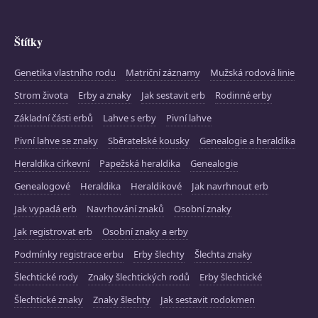
Štítky
Genetika vlastního rodu
Matriční záznamy
Mužská rodová linie
Strom života
Erby a znaky
Jak sestavit erb
Rodinné erby
Základní části erbů
Lahve s erby
Pivní lahve
Pivní lahve se znaky
Sběratelské kousky
Genealogie a heraldika
Heraldika církevní
Papežská heraldika
Genealogie
Genealogové
Heraldika
Heraldikové
Jak navrhnout erb
Jak vypadá erb
Navrhování znaků
Osobní znaky
Jak registrovat erb
Osobní znaky a erby
Podmínky registrace erbu
Erby šlechty
Šlechta znaky
Šlechtické rody
Znaky šlechtických rodů
Erby šlechtické
Šlechtické znaky
Znaky šlechty
Jak sestavit rodokmen