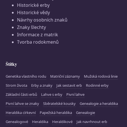
Historické erby
Historické vědy
Návrhy osobních znaků
Znaky šlechty
Informace z matrik
Tvorba rodokmenů
Štítky
Genetika vlastního rodu
Matriční záznamy
Mužská rodová linie
Strom života
Erby a znaky
Jak sestavit erb
Rodinné erby
Základní části erbů
Lahve s erby
Pivní lahve
Pivní lahve se znaky
Sběratelské kousky
Genealogie a heraldika
Heraldika církevní
Papežská heraldika
Genealogie
Genealogové
Heraldika
Heraldikové
Jak navrhnout erb