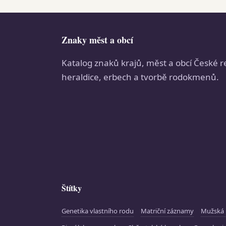
Znaky měst a obcí
Katalog znaků krajů, měst a obcí České r
heraldice, erbech a tvorbě rodokmenů.
Štítky
Genetika vlastního rodu
Matriční záznamy
Mužská 