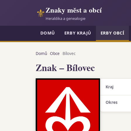
Znaky měst a obcí
⚜
Heraldika a genealogie
DOMŮ
ERBY KRAJŮ
ERBY OBCÍ
Domů
Obce
Bílovec
Znak – Bílovec
Kraj
Okres