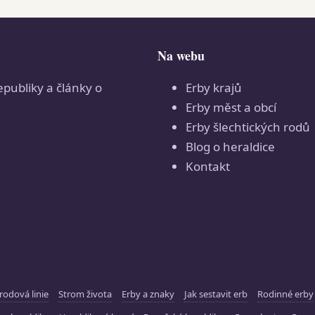
Na webu
epubliky a články o
Erby krajů
Erby měst a obcí
Erby šlechtických rodů
Blog o heraldice
Kontakt
rodová linie
Strom života
Erby a znaky
Jak sestavit erb
Rodinné erby