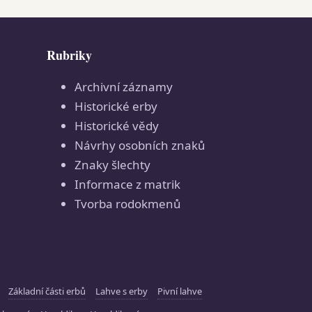
Rubriky
Archivní záznamy
Historické erby
Historické vědy
Návrhy osobních znaků
Znaky šlechty
Informace z matrik
Tvorba rodokmenů
Základní části erbů
Lahve s erby
Pivní lahve