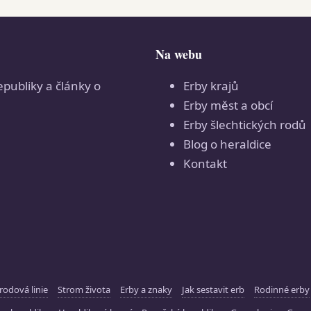
Na webu
epubliky a články o
Erby krajů
Erby měst a obcí
Erby šlechtických rodů
Blog o heraldice
Kontakt
rodová linie
Strom života
Erby a znaky
Jak sestavit erb
Rodinné erby