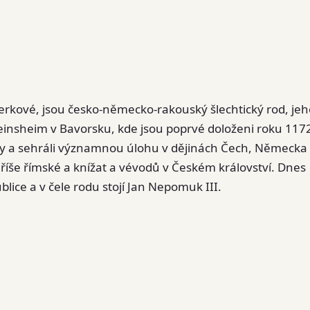
kové, jsou česko-německo-rakouský šlechtický rod, jeh
insheim v Bavorsku, kde jsou poprvé doloženi roku 117
ody a sehráli významnou úlohu v dějinách Čech, Německa 
é říše římské a knížat a vévodů v Českém království. Dnes
ice a v čele rodu stojí Jan Nepomuk III.