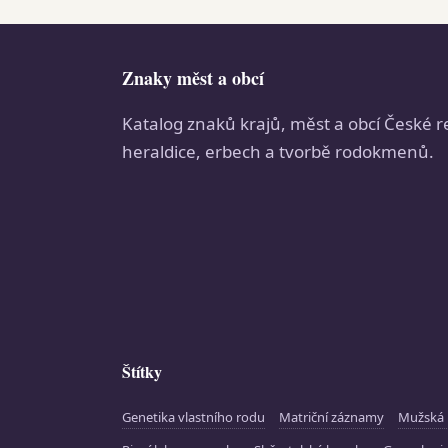
Znaky měst a obcí
Katalog znaků krajů, měst a obcí České r
heraldice, erbech a tvorbě rodokmenů.
Štítky
Genetika vlastního rodu
Matriční záznamy
Mužská 