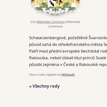
Erb:
Wikimedia Commons
(Wikimedia
Commons)
Schwarzenbergové, počeštěně Švarcenber
původ sahá do středofranského města Se
Patří mezi přední evropské šlechtické r
Rakouska, neboť získali titul princů Svat
působí zejména v České a Rakouské republ
Více o rodu najdete na
Wikipedii
.
« Všechny rody