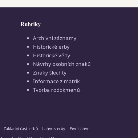
Rubriky
Archivní záznamy
Historické erby
Historické vědy
Návrhy osobních znaků
Znaky šlechty
Informace z matrik
Tvorba rodokmenů
Základní části erbů
Lahve s erby
Pivní lahve