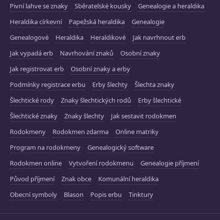
Pivní lahve se znaky
Sběratelské kousky
Genealogie a heraldika
Heraldika církevní
Papežská heraldika
Genealogie
Genealogové
Heraldika
Heraldikové
Jak navrhnout erb
Jak vypadá erb
Navrhování znaků
Osobní znaky
Jak registrovat erb
Osobní znaky a erby
Podmínky registrace erbu
Erby šlechty
Šlechta znaky
Šlechtické rody
Znaky šlechtických rodů
Erby šlechtické
Šlechtické znaky
Znaky šlechty
Jak sestavit rodokmen
Rodokmeny
Rodokmen zdarma
Online matriky
Program na rodokmeny
Genealogický software
Rodokmen online
Vytvoření rodokmenu
Genealogie příjmení
Původ příjmení
Znak obce
Komunální heraldika
Obecní symboly
Blason
Popis erbu
Tinktury