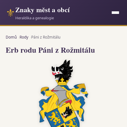
Znaky měst a obcí
⚜
Heraldika a genealogie
Domů
Rody
Páni z Rožmitálu
Erb rodu Páni z Rožmitálu