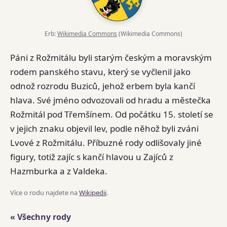
Erb:
Wikimedia Commons
(Wikimedia Commons)
Páni z Rožmitálu byli starým českým a moravským
rodem panského stavu, který se vyčlenil jako
odnož rozrodu Buziců, jehož erbem byla kančí
hlava. Své jméno odvozovali od hradu a městečka
Rožmitál pod Třemšínem. Od počátku 15. století se
v jejich znaku objevil lev, podle něhož byli zváni
Lvové z Rožmitálu. Příbuzné rody odlišovaly jiné
figury, totiž zajíc s kančí hlavou u Zajíců z
Hazmburka a z Valdeka.
Více o rodu najdete na
Wikipedii
.
« Všechny rody