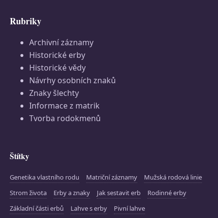
Rubriky
Archivní záznamy
Historické erby
Historické vědy
Návrhy osobních znaků
Znaky šlechty
Informace z matrik
Tvorba rodokmenů
Štítky
Genetika vlastního rodu
Matriční záznamy
Mužská rodová linie
Strom života
Erby a znaky
Jak sestavit erb
Rodinné erby
Základní části erbů
Lahve s erby
Pivní lahve