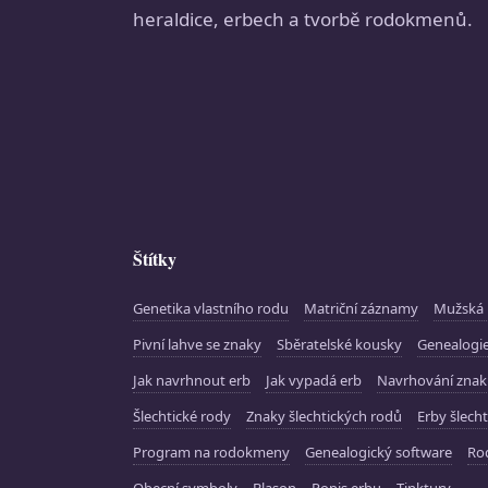
heraldice, erbech a tvorbě rodokmenů.
Štítky
Genetika vlastního rodu
Matriční záznamy
Mužská 
Pivní lahve se znaky
Sběratelské kousky
Genealogie
Jak navrhnout erb
Jak vypadá erb
Navrhování zna
Šlechtické rody
Znaky šlechtických rodů
Erby šlecht
Program na rodokmeny
Genealogický software
Ro