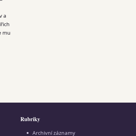
v a
řich
ie mu
Rubriky
Archivní záznamy