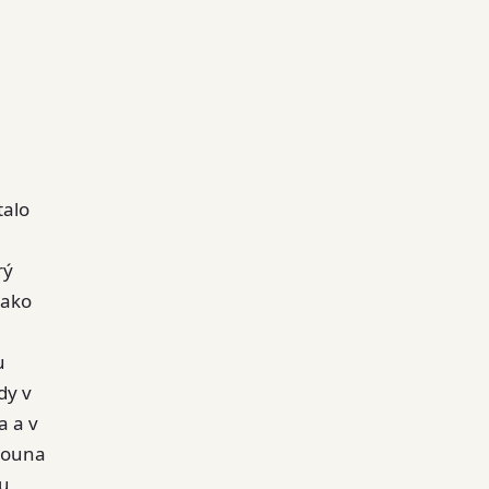
talo
rý
jako
u
dy v
a a v
 rouna
ku