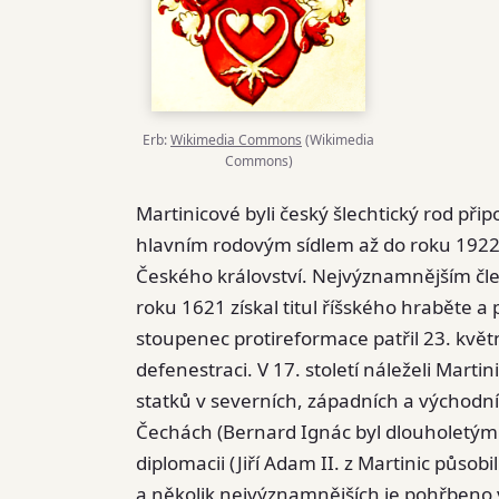
Erb:
Wikimedia Commons
(Wikimedia
Commons)
Martinicové byli český šlechtický rod při
hlavním rodovým sídlem až do roku 1922, 
Českého království. Nejvýznamnějším člen
roku 1621 získal titul říšského hraběte 
stoupenec protireformace patřil 23. květn
defenestraci. V 17. století náleželi Mar
statků v severních, západních a východn
Čechách (Bernard Ignác byl dlouholetým n
diplomacii (Jiří Adam II. z Martinic působi
a několik nejvýznamnějších je pohřbeno 