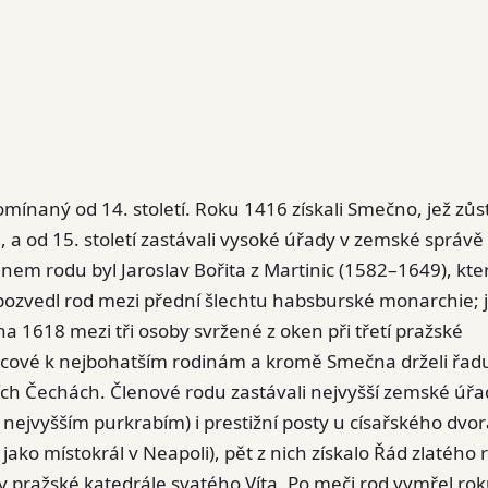
pomínaný od 14. století. Roku 1416 získali Smečno, jež zůs
a od 15. století zastávali vysoké úřady v zemské správě
em rodu byl Jaroslav Bořita z Martinic (1582–1649), kte
a pozvedl rod mezi přední šlechtu habsburské monarchie; 
a 1618 mezi tři osoby svržené z oken při třetí pražské
tinicové k nejbohatším rodinám a kromě Smečna drželi řad
ích Čechách. Členové rodu zastávali nejvyšší zemské úřa
ejvyšším purkrabím) i prestižní posty u císařského dvor
l jako místokrál v Neapoli), pět z nich získalo Řád zlatého
v pražské katedrále svatého Víta. Po meči rod vymřel ro