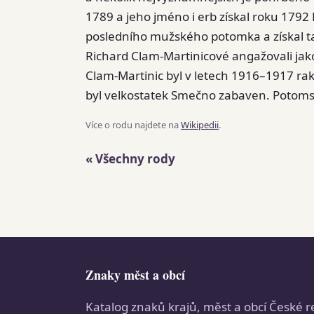
1789 a jeho jméno i erb získal roku 1792 
posledního mužského potomka a získal také
Richard Clam-Martinicové angažovali jak
Clam-Martinic byl v letech 1916–1917 
byl velkostatek Smečno zabaven. Potomst
Více o rodu najdete na
Wikipedii
.
« Všechny rody
Znaky měst a obcí
Katalog znaků krajů, měst a obcí České r