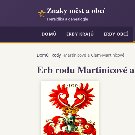
Znaky měst a obcí
⚜
Heraldika a genealogie
DOMŮ
ERBY KRAJŮ
ERBY OBCÍ
Domů
Rody
Martinicové a Clam-Martinicové
Erb rodu Martinicové 