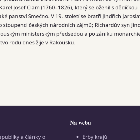
Karel Josef Clam (1760–1826), který se oženil s dědičkou
 panství Smečno. V 19. století se bratři Jindřich Jarosla
o stoupenci českých národních zájmů; Richardův syn Jind
rakouským ministerským předsedou a po zániku monarch
vo rodu dnes žije v Rakousku.
Na webu
epubliky a články o
Erby krajů