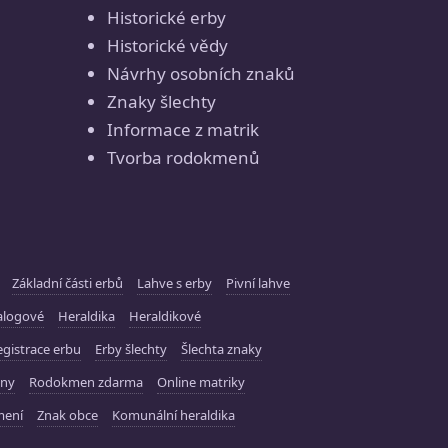
Historické erby
Historické vědy
Návrhy osobních znaků
Znaky šlechty
Informace z matrik
Tvorba rodokmenů
Základní části erbů
Lahve s erby
Pivní lahve
alogové
Heraldika
Heraldikové
gistrace erbu
Erby šlechty
Šlechta znaky
ny
Rodokmen zdarma
Online matriky
mení
Znak obce
Komunální heraldika