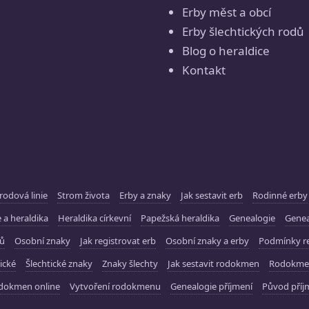
Erby měst a obcí
Erby šlechtických rodů
Blog o heraldice
Kontakt
rodová linie
Strom života
Erby a znaky
Jak sestavit erb
Rodinné erby
 a heraldika
Heraldika církevní
Papežská heraldika
Genealogie
Gene
ků
Osobní znaky
Jak registrovat erb
Osobní znaky a erby
Podmínky re
ické
Šlechtické znaky
Znaky šlechty
Jak sestavit rodokmen
Rodokme
dokmen online
Vytvoření rodokmenu
Genealogie příjmení
Původ příj