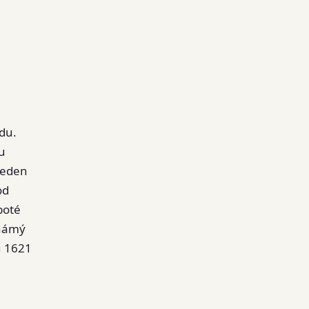
odu.
du
 Jeden
od
poté
známý
ku 1621