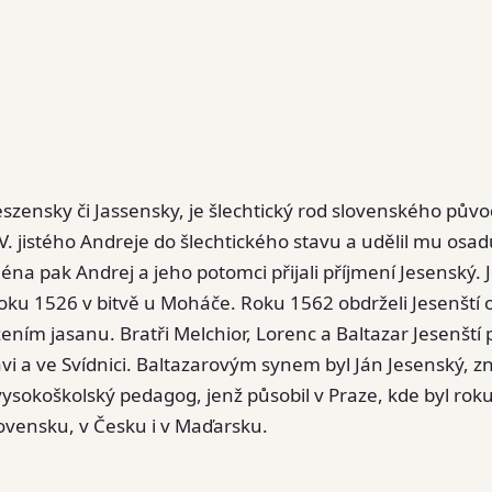
eszensky či Jassensky, je šlechtický rod slovenského pův
V. jistého Andreje do šlechtického stavu a udělil mu osa
jména pak Andrej a jeho potomci přijali příjmení Jesenský.
roku 1526 v bitvě u Moháče. Roku 1562 obdrželi Jesenští 
ením jasanu. Bratři Melchior, Lorenc a Baltazar Jesenští 
islavi a ve Svídnici. Baltazarovým synem byl Ján Jesenský, 
f a vysokoškolský pedagog, jenž působil v Praze, kde byl ro
ovensku, v Česku i v Maďarsku.