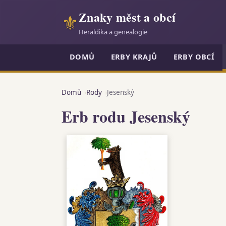
Znaky měst a obcí
⚜
Heraldika a genealogie
DOMŮ
ERBY KRAJŮ
ERBY OBCÍ
Domů
Rody
Jesenský
Erb rodu Jesenský