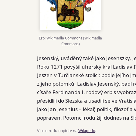
Erb:
Wikimedia Commons
(Wikimedia
Commons)
Jesenský, uváděný také jako Jesenszky, J
Roku 1271 povýšil uherský král Ladislav I
Jeszen v Turčianské stolici; podle jejího 
z jeho potomků, Ladislav Jesenský, padl 
císaře Ferdinanda I. rodový erb s vyobraz
přesídlili do Slezska a usadili se ve Vrat
jako Jan Jesenius – lékař, politik, filozo
popraven. Potomci rodu žijí dodnes na Sl
Více o rodu najdete na
Wikipedii
.