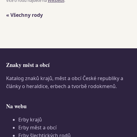
Více o rodu najdete na
Wikipedii
.
« Všechny rody
Znaky měst a obcí
Katalog znaků krajů, měst a obcí České republiky a
články o heraldice, erbech a tvorbě rodokmenů.
Na webu
Erby krajů
Erby měst a obcí
Erby šlechtických rodů