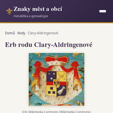
Znaky měst a obcí
⚜
Heraldika a genealogie
Domů
Rody
Clary-Aldringenové
Erb rodu Clary-Aldringenové
Erb:
Wikimedia Commons
(Wikimedia Commons)