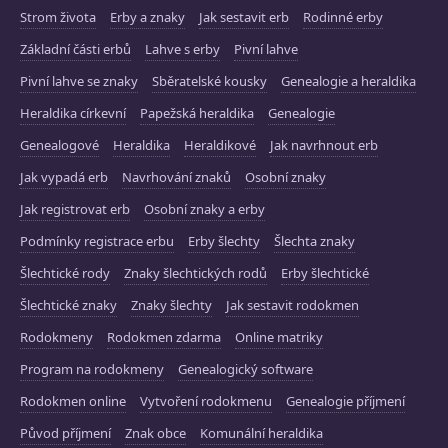
Strom života
Erby a znaky
Jak sestavit erb
Rodinné erby
Základní části erbů
Lahve s erby
Pivní lahve
Pivní lahve se znaky
Sběratelské kousky
Genealogie a heraldika
Heraldika církevní
Papežská heraldika
Genealogie
Genealogové
Heraldika
Heraldikové
Jak navrhnout erb
Jak vypadá erb
Navrhování znaků
Osobní znaky
Jak registrovat erb
Osobní znaky a erby
Podmínky registrace erbu
Erby šlechty
Šlechta znaky
Šlechtické rody
Znaky šlechtických rodů
Erby šlechtické
Šlechtické znaky
Znaky šlechty
Jak sestavit rodokmen
Rodokmeny
Rodokmen zdarma
Online matriky
Program na rodokmeny
Genealogický software
Rodokmen online
Vytvoření rodokmenu
Genealogie příjmení
Původ příjmení
Znak obce
Komunální heraldika