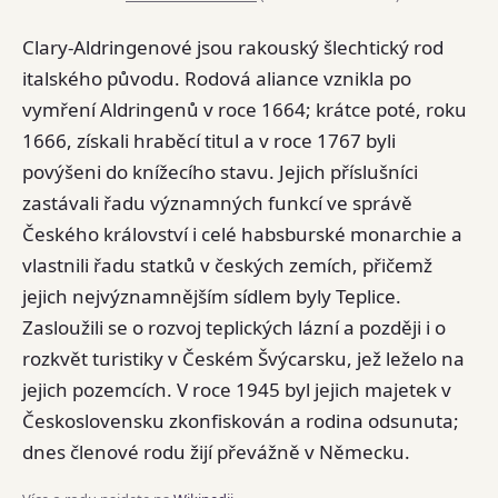
Clary-Aldringenové jsou rakouský šlechtický rod
italského původu. Rodová aliance vznikla po
vymření Aldringenů v roce 1664; krátce poté, roku
1666, získali hraběcí titul a v roce 1767 byli
povýšeni do knížecího stavu. Jejich příslušníci
zastávali řadu významných funkcí ve správě
Českého království i celé habsburské monarchie a
vlastnili řadu statků v českých zemích, přičemž
jejich nejvýznamnějším sídlem byly Teplice.
Zasloužili se o rozvoj teplických lázní a později i o
rozkvět turistiky v Českém Švýcarsku, jež leželo na
jejich pozemcích. V roce 1945 byl jejich majetek v
Československu zkonfiskován a rodina odsunuta;
dnes členové rodu žijí převážně v Německu.