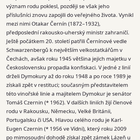
význam rodu poklesl, později se však jeho
příslušníci znovu zapojili do veřejného života. Vynikl
mezi nimi Otakar Černín (1872–1932),
předposlední rakousko-uherský ministr zahraničí.
Ještě počátkem 20. století patřili Černínové vedle
Schwarzenbergů k největším velkostatkářům v
Čechách, avšak roku 1945 většina jejich majetku v
Československu propadla konfiskaci. V jedné z linií
drželi Dymokury až do roku 1948 a po roce 1989 je
získali zpět v restituci; současným představitelem
této vinořské linie a majitelem Dymokur je senátor
Tomáš Czernin (* 1962). V dalších liniích žijí členové
rodu v Rakousku, Německu, Velké Británii,
Portugalsku či USA. Hlavou celého rodu je Karl-
Eugen Czernin (* 1956 ve Vídni), který roku 2009
po mimosoudní dohodě získal zpět zámek Lázeň u