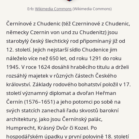
Erb:
Wikimedia Commons
(Wikimedia Commons)
Černínové z Chudenic (též Czerninové z Chudenic,
německy Czernin von und zu Chudenitz) jsou
starobylý český šlechtický rod připomínaný již od
12. století. Jejich nejstarší sídlo Chudenice jim
náleželo více než 650 let, od roku 1291 do roku
1945. V roce 1624 dosáhli hraběcího titulu a drželi
rozsáhlý majetek v různých částech Českého
království. Základy rodového bohatství položil v 17.
století významný diplomat a dvořan Heřman
Černín (1576–1651) a jeho potomci po sobě na
svých statcích zanechali řadu skvostů barokní
architektury, jako jsou Černínský palác,
Humprecht, Krásný Dvůr či Kozel. Po
hospodářském úpadku v první polovině 18. století