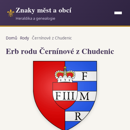
Znaky měst a obcí
⚜
Heraldika a genealogie
Domů
Rody
Černínové z Chudenic
Erb rodu Černínové z Chudenic