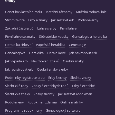
Štítky
Genetika vlastního rodu
Matriční záznamy
Mužská rodová linie
Strom života
Erby a znaky
Jak sestavit erb
Rodinné erby
Základní části erbů
Lahve s erby
Pivní lahve
Pivní lahve se znaky
Sběratelské kousky
Genealogie a heraldika
Heraldika církevní
Papežská heraldika
Genealogie
Genealogové
Heraldika
Heraldikové
Jak navrhnout erb
Jak vypadá erb
Navrhování znaků
Osobní znaky
Jak registrovat erb
Osobní znaky a erby
Podmínky registrace erbu
Erby šlechty
Šlechta znaky
Šlechtické rody
Znaky šlechtických rodů
Erby šlechtické
Šlechtické znaky
Znaky šlechty
Jak sestavit rodokmen
Rodokmeny
Rodokmen zdarma
Online matriky
Program na rodokmeny
Genealogický software