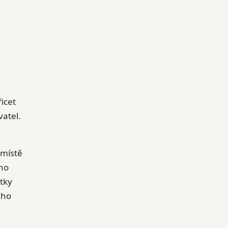
řicet
vatel.
 místě
ího
tky
ého