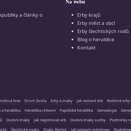
Na webu
epubliky a články o
Erby krajů
Erby měst a obcí
Erby šlechtických rodů
Blog o heraldice
Kontakt
rodová linie
Strom života
Erby a znaky
Jak sestavit erb
Rodinné erby
 a heraldika
Heraldika církevní
Papežská heraldika
Genealogie
Gene
ků
Osobní znaky
Jak registrovat erb
Osobní znaky a erby
Podmínky re
ické
Šlechtické znaky
Znaky šlechty
Jak sestavit rodokmen
Rodokme