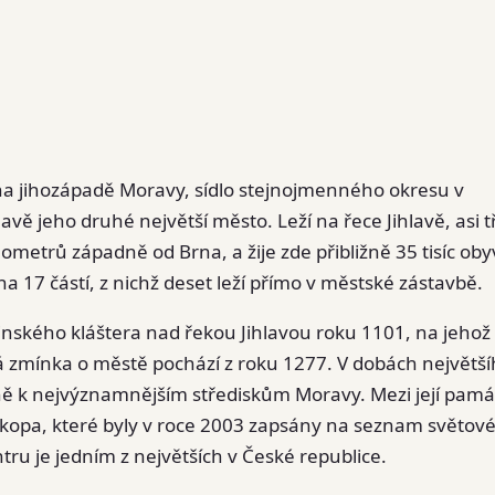
 na jihozápadě Moravy, sídlo stejnojmenného okresu v
lavě jeho druhé největší město. Leží na řece Jihlavě, asi t
ometrů západně od Brna, a žije zde přibližně 35 tisíc oby
na 17 částí, z nichž deset leží přímo v městské zástavbě.
inského kláštera nad řekou Jihlavou roku 1101, na jehož
ná zmínka o městě pochází z roku 1277. V dobách největš
rně k nejvýznamnějším střediskům Moravy. Mezi její pamá
Prokopa, které byly v roce 2003 zapsány na seznam světov
tru je jedním z největších v České republice.