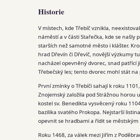
Historie
V místech, kde Třebíč vznikla, neexistova
náměstí a v části Stařečka, kde se našly
starších než samotné město i klášter. Kr
hrad Dřevín či Dřevíč, novější výzkumy t
nacházel opevněný dvorec, snad patřící 
Třebečský les; tento dvorec mohl stát n
První zmínky o Třebíči sahají k roku 110
Znojemský založila pod Strážnou horou u ř
kostel sv. Benedikta vysvěcený roku 1104
bazilika svatého Prokopa. Nejstarší listin
opevnit se hradbami a řídit se městským
Roku 1468, za válek mezi Jiřím z Poděb