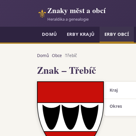
Znaky měst a obcí
⚜
Heraldika a genealogie
DOMŮ
ERBY KRAJŮ
ERBY OBCÍ
Domů
Obce
Třebíč
Znak – Třebíč
Kraj
Okres