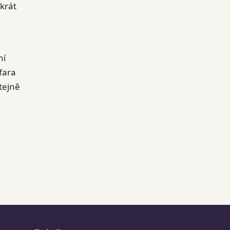
krát
ní
fara
tejně