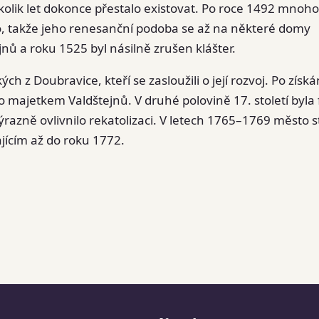
olik let dokonce přestalo existovat. Po roce 1492 mnoho
, takže jeho renesanční podoba se až na některé domy
ů a roku 1525 byl násilně zrušen klášter.
h z Doubravice, kteří se zasloužili o její rozvoj. Po získá
 majetkem Valdštejnů. V druhé polovině 17. století byla 
ýrazně ovlivnilo rekatolizaci. V letech 1765–1769 město s
jícím až do roku 1772.