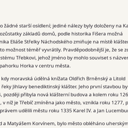
lo žádné starší osídlení; jediné nálezy byly doloženy na K
 pozůstatky základů domů, podle historika Fišera možná
onika Eliáše Střelky Náchodského zmiňuje na místě klášte
uto možnost téměř vyvrátily. Pravděpodobnější je, že se z
jistému Třebkovi, jehož jméno by mohlo souviset s názv
a pahorku Horka v centru města.
1, kdy moravská údělná knížata Oldřich Brněnský a Litold
eky Jihlavy benediktinský klášter. Jeho první stavbou by
, později přibyla nová klášterní budova a kolem roku 12
a, v níž je Třebíč zmíněna jako město, vznikla roku 1277, 
 právem udělili městu roku 1335 Karel IV. a Jan Lucembu
rad a Matyášem Korvínem, bylo město obléháno uherský