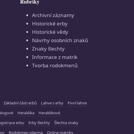
Rubriky
Archivní záznamy
Historické erby
Historické vědy
Návrhy osobních znaků
Znaky šlechty
Informace z matrik
Tvorba rodokmenů
Základní části erbů
Lahve s erby
Pivní lahve
alogové
Heraldika
Heraldikové
gistrace erbu
Erby šlechty
Šlechta znaky
ny
Rodokmen zdarma
Online matriky