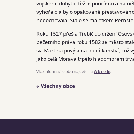
vojskem, dobyto, těžce poničeno a na něk
vyhořelo a bylo opakovaně přestavováno
nedochovala. Stalo se majetkem Pernštejn
Roku 1527 přešla Třebíč do držení Osovskýc
pečetního práva roku 1582 se město stalo
sv. Martina povýšena na děkanství, což v
jako celá Morava trpělo hladomorem trva
Více informací o obci najdete na
Wikipedii
.
« Všechny obce