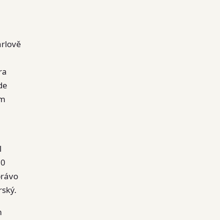
arlově
ra
de
em
l
60
právo
rský.
m