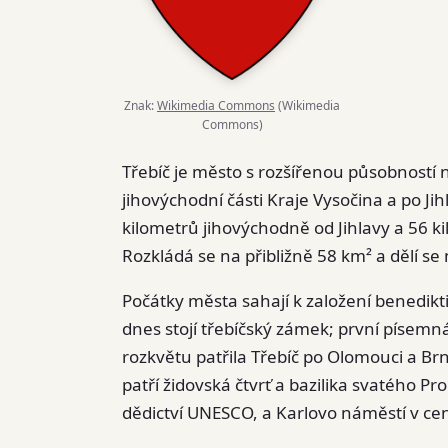
Znak:
Wikimedia Commons
(Wikimedia
Commons)
Třebíč je město s rozšířenou působností
jihovýchodní části Kraje Vysočina a po Jih
kilometrů jihovýchodně od Jihlavy a 56 kil
Rozkládá se na přibližně 58 km² a dělí se 
Počátky města sahají k založení benedikt
dnes stojí třebíčský zámek; první písem
rozkvětu patřila Třebíč po Olomouci a B
patří židovská čtvrť a bazilika svatého 
dědictví UNESCO, a Karlovo náměstí v cen