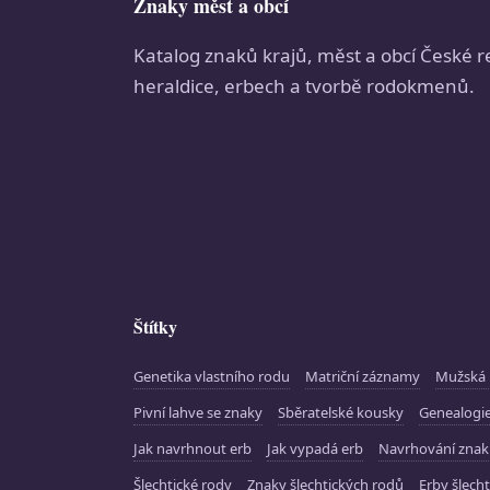
Znaky měst a obcí
Katalog znaků krajů, měst a obcí České r
heraldice, erbech a tvorbě rodokmenů.
Štítky
Genetika vlastního rodu
Matriční záznamy
Mužská 
Pivní lahve se znaky
Sběratelské kousky
Genealogie
Jak navrhnout erb
Jak vypadá erb
Navrhování zna
Šlechtické rody
Znaky šlechtických rodů
Erby šlecht