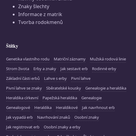
Znaky šlechty
Informace z matrik
Tvorba rodokmenů
Štítky
Genetika vlastního rodu
Matriční záznamy
Mužská rodová linie
Strom života
Erby a znaky
Jak sestavit erb
Rodinné erby
Základní části erbů
Lahve s erby
Pivní lahve
Pivní lahve se znaky
Sběratelské kousky
Genealogie a heraldika
Heraldika církevní
Papežská heraldika
Genealogie
Genealogové
Heraldika
Heraldikové
Jak navrhnout erb
Jak vypadá erb
Navrhování znaků
Osobní znaky
Jak registrovat erb
Osobní znaky a erby