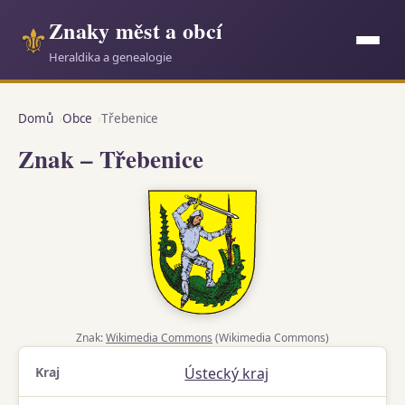
Znaky měst a obcí
⚜
Heraldika a genealogie
Domů
Obce
Třebenice
Znak – Třebenice
Znak:
Wikimedia Commons
(Wikimedia Commons)
Kraj
Ústecký kraj