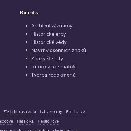
Rubriky
Archivní záznamy
Historické erby
Historické vědy
Návrhy osobních znaků
Znaky šlechty
Informace z matrik
Tvorba rodokmenů
Základní části erbů
Lahve s erby
Pivní lahve
alogové
Heraldika
Heraldikové
gistrace erbu
Erby šlechty
Šlechta znaky