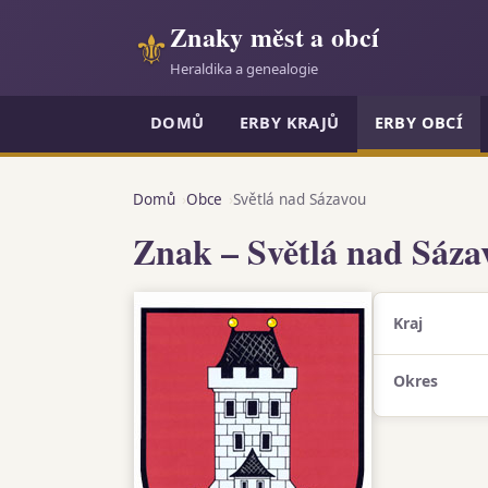
Znaky měst a obcí
⚜
Heraldika a genealogie
DOMŮ
ERBY KRAJŮ
ERBY OBCÍ
Domů
Obce
Světlá nad Sázavou
Znak – Světlá nad Sáza
Kraj
Okres