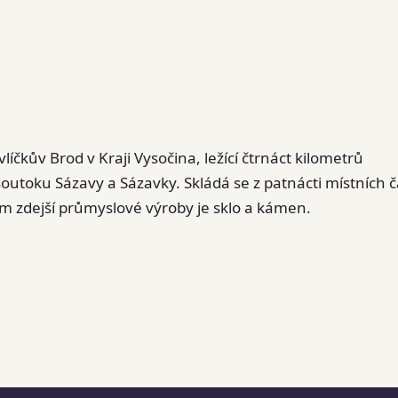
íčkův Brod v Kraji Vysočina, ležící čtrnáct kilometrů
toku Sázavy a Sázavky. Skládá se z patnácti místních čá
m zdejší průmyslové výroby je sklo a kámen.