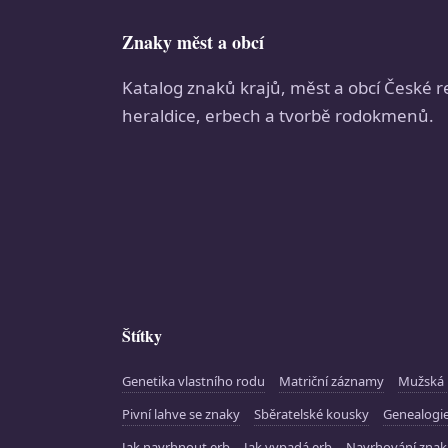
Znaky měst a obcí
Katalog znaků krajů, měst a obcí České r
heraldice, erbech a tvorbě rodokmenů.
Štítky
Genetika vlastního rodu
Matriční záznamy
Mužská 
Pivní lahve se znaky
Sběratelské kousky
Genealogie
Jak navrhnout erb
Jak vypadá erb
Navrhování zna