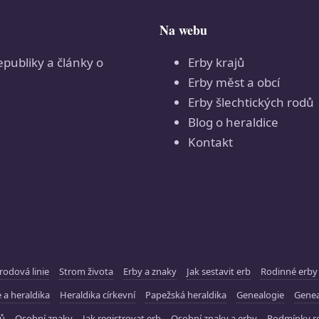
Na webu
epubliky a články o
Erby krajů
Erby měst a obcí
Erby šlechtických rodů
Blog o heraldice
Kontakt
rodová linie
Strom života
Erby a znaky
Jak sestavit erb
Rodinné erby
 a heraldika
Heraldika církevní
Papežská heraldika
Genealogie
Gene
ků
Osobní znaky
Jak registrovat erb
Osobní znaky a erby
Podmínky re