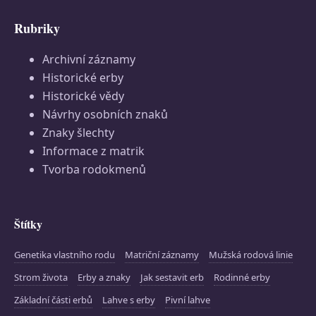
Rubriky
Archivní záznamy
Historické erby
Historické vědy
Návrhy osobních znaků
Znaky šlechty
Informace z matrik
Tvorba rodokmenů
Štítky
Genetika vlastního rodu
Matriční záznamy
Mužská rodová linie
Strom života
Erby a znaky
Jak sestavit erb
Rodinné erby
Základní části erbů
Lahve s erby
Pivní lahve