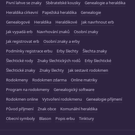
Pivní lahve se znaky
Sběratelské kousky
Genealogie a heraldika
Heraldika církevní
Papežská heraldika
Genealogie
Genealogové
Heraldika
Heraldikové
Jak navrhnout erb
Jak vypadá erb
Navrhování znaků
Osobní znaky
Jak registrovat erb
Osobní znaky a erby
Podmínky registrace erbu
Erby šlechty
Šlechta znaky
Šlechtické rody
Znaky šlechtických rodů
Erby šlechtické
Šlechtické znaky
Znaky šlechty
Jak sestavit rodokmen
Rodokmeny
Rodokmen zdarma
Online matriky
Program na rodokmeny
Genealogický software
Rodokmen online
Vytvoření rodokmenu
Genealogie příjmení
Původ příjmení
Znak obce
Komunální heraldika
Obecní symboly
Blason
Popis erbu
Tinktury