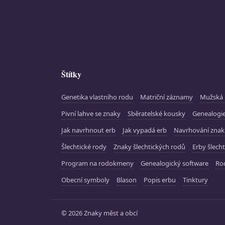
Štítky
Genetika vlastního rodu
Matriční záznamy
Mužská 
Pivní lahve se znaky
Sběratelské kousky
Genealogie
Jak navrhnout erb
Jak vypadá erb
Navrhování zna
Šlechtické rody
Znaky šlechtických rodů
Erby šlecht
Program na rodokmeny
Genealogický software
Ro
Obecní symboly
Blason
Popis erbu
Tinktury
© 2026 Znaky měst a obcí