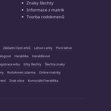
Znaky šlechty
Informace z matrik
Tvorba rodokmenů
Základní části erbů
Lahve s erby
Pivní lahve
alogové
Heraldika
Heraldikové
gistrace erbu
Erby šlechty
Šlechta znaky
ny
Rodokmen zdarma
Online matriky
mení
Znak obce
Komunální heraldika