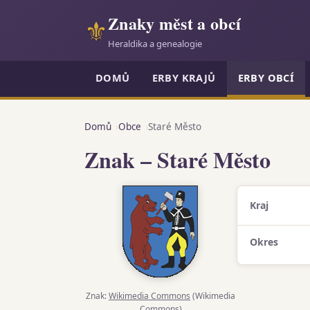
Znaky měst a obcí
⚜
Heraldika a genealogie
DOMŮ
ERBY KRAJŮ
ERBY OBCÍ
Domů
Obce
Staré Město
Znak – Staré Město
Kraj
Okres
Znak:
Wikimedia Commons
(Wikimedia
Commons)