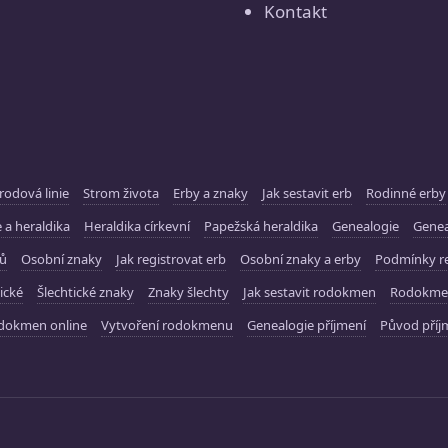
Kontakt
rodová linie
Strom života
Erby a znaky
Jak sestavit erb
Rodinné erby
 a heraldika
Heraldika církevní
Papežská heraldika
Genealogie
Gene
ků
Osobní znaky
Jak registrovat erb
Osobní znaky a erby
Podmínky re
ické
Šlechtické znaky
Znaky šlechty
Jak sestavit rodokmen
Rodokme
dokmen online
Vytvoření rodokmenu
Genealogie příjmení
Původ příj