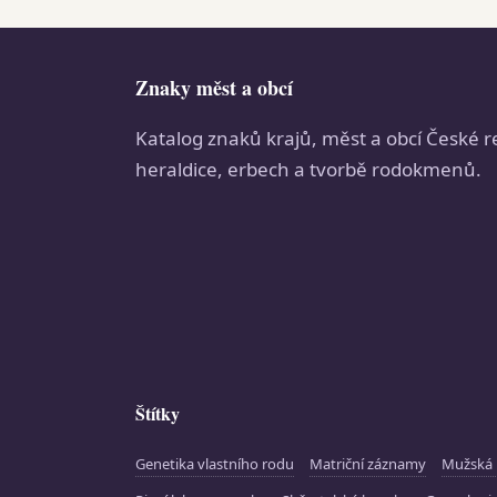
Znaky měst a obcí
Katalog znaků krajů, měst a obcí České r
heraldice, erbech a tvorbě rodokmenů.
Štítky
Genetika vlastního rodu
Matriční záznamy
Mužská 