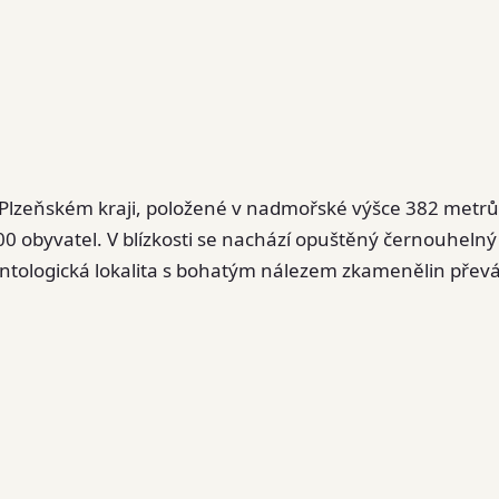
 Plzeňském kraji, položené v nadmořské výšce 382 metrů
00 obyvatel. V blízkosti se nachází opuštěný černouhelný
ntologická lokalita s bohatým nálezem zkamenělin přev