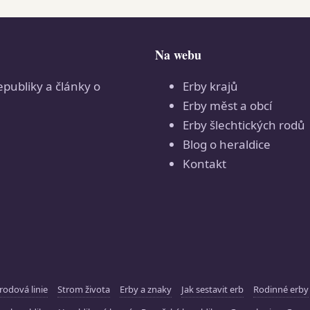
Na webu
epubliky a články o
Erby krajů
Erby měst a obcí
Erby šlechtických rodů
Blog o heraldice
Kontakt
rodová linie
Strom života
Erby a znaky
Jak sestavit erb
Rodinné erby