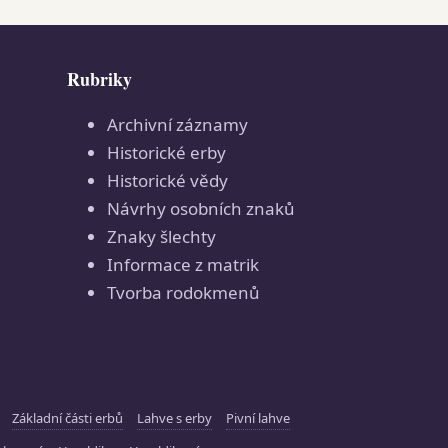
Rubriky
Archivní záznamy
Historické erby
Historické vědy
Návrhy osobních znaků
Znaky šlechty
Informace z matrik
Tvorba rodokmenů
Základní části erbů
Lahve s erby
Pivní lahve