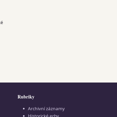
ké
Rubriky
Archivní záznamy
Historické erby