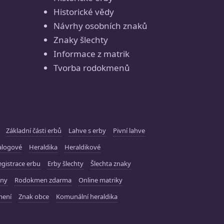
Historické vědy
Návrhy osobních znaků
Znaky šlechty
Informace z matrik
Tvorba rodokmenů
Základní části erbů
Lahve s erby
Pivní lahve
alogové
Heraldika
Heraldikové
gistrace erbu
Erby šlechty
Šlechta znaky
ny
Rodokmen zdarma
Online matriky
mení
Znak obce
Komunální heraldika