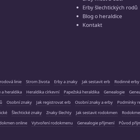
Erby šlechtických rodů
Blog o heraldice
Kontakt
rodová linie
Strom života
Erby a znaky
Jak sestavit erb
Rodinné erby
 a heraldika
Heraldika církevní
Papežská heraldika
Genealogie
Gene
ků
Osobní znaky
Jak registrovat erb
Osobní znaky a erby
Podmínky re
ické
Šlechtické znaky
Znaky šlechty
Jak sestavit rodokmen
Rodokme
dokmen online
Vytvoření rodokmenu
Genealogie příjmení
Původ příj