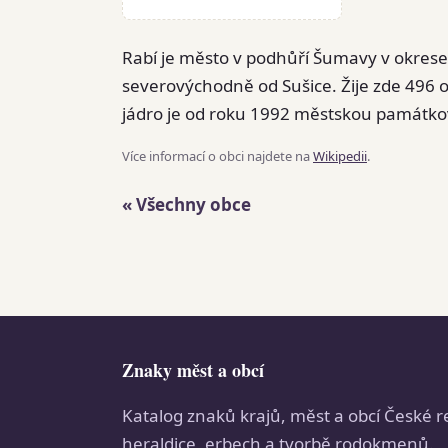
Rabí je město v podhůří Šumavy v okrese K
severovýchodně od Sušice. Žije zde 496 o
jádro je od roku 1992 městskou památk
Více informací o obci najdete na
Wikipedii
.
« Všechny obce
Znaky měst a obcí
Katalog znaků krajů, měst a obcí České r
heraldice, erbech a tvorbě rodokmenů.