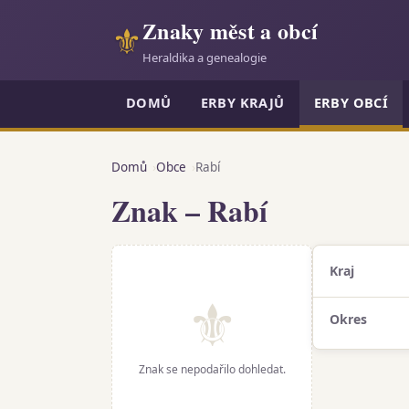
Znaky měst a obcí
⚜
Heraldika a genealogie
DOMŮ
ERBY KRAJŮ
ERBY OBCÍ
Domů
Obce
Rabí
Znak – Rabí
Kraj
⚜
Okres
Znak se nepodařilo dohledat.