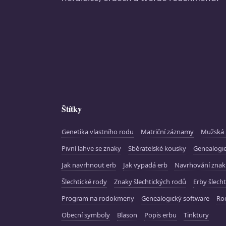
Štítky
Genetika vlastního rodu
Matriční záznamy
Mužská 
Pivní lahve se znaky
Sběratelské kousky
Genealogie
Jak navrhnout erb
Jak vypadá erb
Navrhování zna
Šlechtické rody
Znaky šlechtických rodů
Erby šlecht
Program na rodokmeny
Genealogický software
Ro
Obecní symboly
Blason
Popis erbu
Tinktury