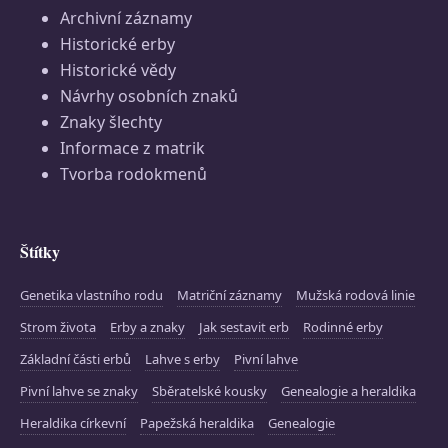
Archivní záznamy
Historické erby
Historické vědy
Návrhy osobních znaků
Znaky šlechty
Informace z matrik
Tvorba rodokmenů
Štítky
Genetika vlastního rodu
Matriční záznamy
Mužská rodová linie
Strom života
Erby a znaky
Jak sestavit erb
Rodinné erby
Základní části erbů
Lahve s erby
Pivní lahve
Pivní lahve se znaky
Sběratelské kousky
Genealogie a heraldika
Heraldika církevní
Papežská heraldika
Genealogie