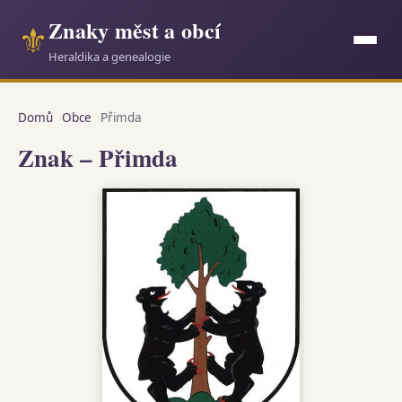
Znaky měst a obcí
⚜
Heraldika a genealogie
Domů
Obce
Přimda
Znak – Přimda