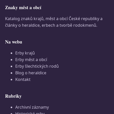
Znaky měst a obcí
Katalog znaků krajů, měst a obcí České republiky a
články o heraldice, erbech a tvorbě rodokmenů.
Na webu
Erby krajů
Erby měst a obcí
Erby šlechtických rodů
Blog o heraldice
Kontakt
Rubriky
Archivní záznamy
Historické erby