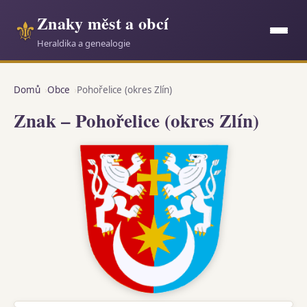
Znaky měst a obcí
⚜
Heraldika a genealogie
Domů
Obce
Pohořelice (okres Zlín)
Znak – Pohořelice (okres Zlín)