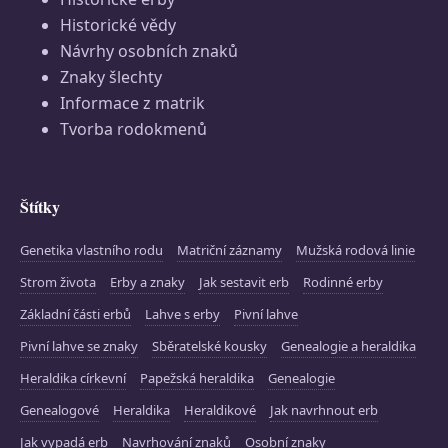
Historické vědy
Návrhy osobních znaků
Znaky šlechty
Informace z matrik
Tvorba rodokmenů
Štítky
Genetika vlastního rodu
Matriční záznamy
Mužská rodová linie
Strom života
Erby a znaky
Jak sestavit erb
Rodinné erby
Základní části erbů
Lahve s erby
Pivní lahve
Pivní lahve se znaky
Sběratelské kousky
Genealogie a heraldika
Heraldika církevní
Papežská heraldika
Genealogie
Genealogové
Heraldika
Heraldikové
Jak navrhnout erb
Jak vypadá erb
Navrhování znaků
Osobní znaky