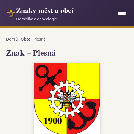
Znaky měst a obcí
⚜
Heraldika a genealogie
Domů
Obce
Plesná
Znak – Plesná