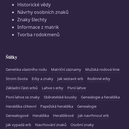
Historické vědy
Návrhy osobních znaků
Znaky šlechty
Informace z matrik
Tvorba rodokmenů
Štítky
Genetika vlastního rodu
Matriční záznamy
Mužská rodová linie
Strom života
Erby a znaky
Jak sestavit erb
Rodinné erby
Základní části erbů
Lahve s erby
Pivní lahve
Pivní lahve se znaky
Sběratelské kousky
Genealogie a heraldika
Heraldika církevní
Papežská heraldika
Genealogie
Genealogové
Heraldika
Heraldikové
Jak navrhnout erb
Jak vypadá erb
Navrhování znaků
Osobní znaky