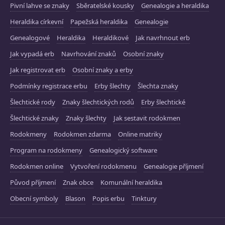
Pivní lahve se znaky
Sběratelské kousky
Genealogie a heraldika
Heraldika církevní
Papežská heraldika
Genealogie
Genealogové
Heraldika
Heraldikové
Jak navrhnout erb
Jak vypadá erb
Navrhování znaků
Osobní znaky
Jak registrovat erb
Osobní znaky a erby
Podmínky registrace erbu
Erby šlechty
Šlechta znaky
Šlechtické rody
Znaky šlechtických rodů
Erby šlechtické
Šlechtické znaky
Znaky šlechty
Jak sestavit rodokmen
Rodokmeny
Rodokmen zdarma
Online matriky
Program na rodokmeny
Genealogický software
Rodokmen online
Vytvoření rodokmenu
Genealogie příjmení
Původ příjmení
Znak obce
Komunální heraldika
Obecní symboly
Blason
Popis erbu
Tinktury