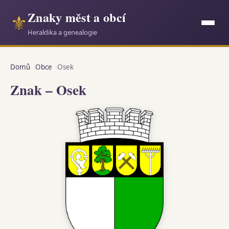
Znaky měst a obcí
⚜
Heraldika a genealogie
Domů
Obce
Osek
Znak – Osek