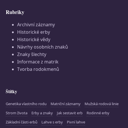
Rubriky
Archivní záznamy
Historické erby
Historické vědy
Návrhy osobních znaků
Znaky šlechty
Informace z matrik
Tvorba rodokmenů
Štítky
Genetika vlastního rodu
Matriční záznamy
Mužská rodová linie
Strom života
Erby a znaky
Jak sestavit erb
Rodinné erby
Základní části erbů
Lahve s erby
Pivní lahve