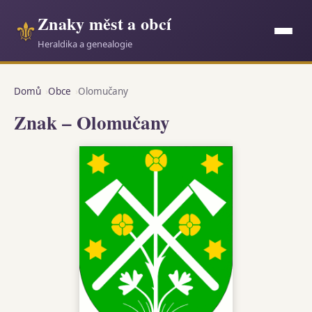
Znaky měst a obcí
⚜
Heraldika a genealogie
Domů
Obce
Olomučany
Znak – Olomučany