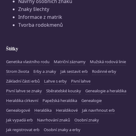
Návrhy osobních znaků
Znaky šlechty
Informace z matrik
Tvorba rodokmenů
Štítky
Genetika vlastního rodu
Matriční záznamy
Mužská rodová linie
Strom života
Erby a znaky
Jak sestavit erb
Rodinné erby
Základní části erbů
Lahve s erby
Pivní lahve
Pivní lahve se znaky
Sběratelské kousky
Genealogie a heraldika
Heraldika církevní
Papežská heraldika
Genealogie
Genealogové
Heraldika
Heraldikové
Jak navrhnout erb
Jak vypadá erb
Navrhování znaků
Osobní znaky
Jak registrovat erb
Osobní znaky a erby