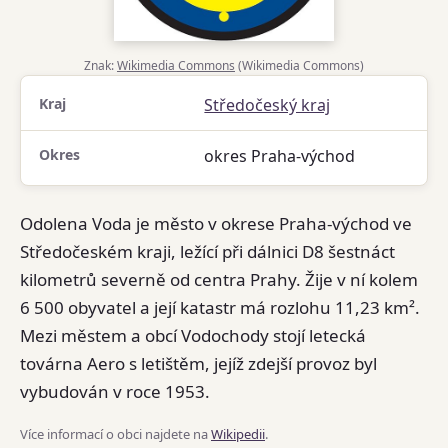
Znak:
Wikimedia Commons
(Wikimedia Commons)
Kraj
Středočeský kraj
Okres
okres Praha-východ
Odolena Voda je město v okrese Praha-východ ve
Středočeském kraji, ležící při dálnici D8 šestnáct
kilometrů severně od centra Prahy. Žije v ní kolem
6 500 obyvatel a její katastr má rozlohu 11,23 km².
Mezi městem a obcí Vodochody stojí letecká
továrna Aero s letištěm, jejíž zdejší provoz byl
vybudován v roce 1953.
Více informací o obci najdete na
Wikipedii
.