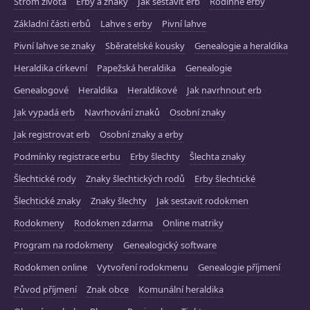
Strom života
Erby a znaky
Jak sestavit erb
Rodinné erby
Základní části erbů
Lahve s erby
Pivní lahve
Pivní lahve se znaky
Sběratelské kousky
Genealogie a heraldika
Heraldika církevní
Papežská heraldika
Genealogie
Genealogové
Heraldika
Heraldikové
Jak navrhnout erb
Jak vypadá erb
Navrhování znaků
Osobní znaky
Jak registrovat erb
Osobní znaky a erby
Podmínky registrace erbu
Erby šlechty
Šlechta znaky
Šlechtické rody
Znaky šlechtických rodů
Erby šlechtické
Šlechtické znaky
Znaky šlechty
Jak sestavit rodokmen
Rodokmeny
Rodokmen zdarma
Online matriky
Program na rodokmeny
Genealogický software
Rodokmen online
Vytvoření rodokmenu
Genealogie příjmení
Původ příjmení
Znak obce
Komunální heraldika