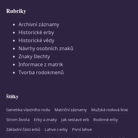
Rubriky
Archivní záznamy
Historické erby
Historické vědy
Návrhy osobních znaků
Znaky šlechty
Informace z matrik
Tvorba rodokmenů
Štítky
Genetika vlastního rodu
Matriční záznamy
Mužská rodová linie
Strom života
Erby a znaky
Jak sestavit erb
Rodinné erby
Základní části erbů
Lahve s erby
Pivní lahve