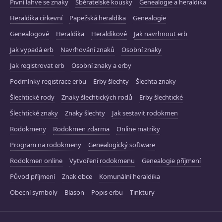
Pivní lahve se znaky
Sběratelské kousky
Genealogie a heraldika
Heraldika církevní
Papežská heraldika
Genealogie
Genealogové
Heraldika
Heraldikové
Jak navrhnout erb
Jak vypadá erb
Navrhování znaků
Osobní znaky
Jak registrovat erb
Osobní znaky a erby
Podmínky registrace erbu
Erby šlechty
Šlechta znaky
Šlechtické rody
Znaky šlechtických rodů
Erby šlechtické
Šlechtické znaky
Znaky šlechty
Jak sestavit rodokmen
Rodokmeny
Rodokmen zdarma
Online matriky
Program na rodokmeny
Genealogický software
Rodokmen online
Vytvoření rodokmenu
Genealogie příjmení
Původ příjmení
Znak obce
Komunální heraldika
Obecní symboly
Blason
Popis erbu
Tinktury