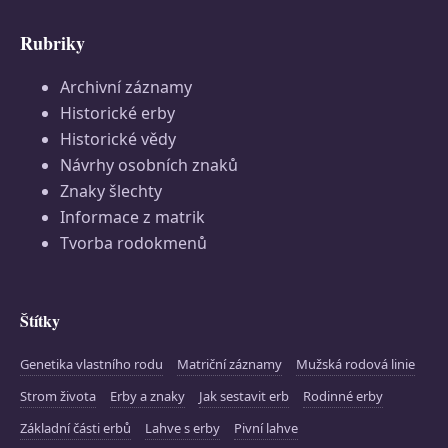
Rubriky
Archivní záznamy
Historické erby
Historické vědy
Návrhy osobních znaků
Znaky šlechty
Informace z matrik
Tvorba rodokmenů
Štítky
Genetika vlastního rodu
Matriční záznamy
Mužská rodová linie
Strom života
Erby a znaky
Jak sestavit erb
Rodinné erby
Základní části erbů
Lahve s erby
Pivní lahve