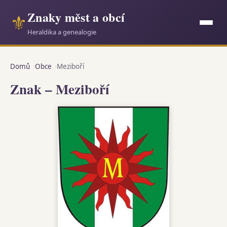
Znaky měst a obcí
⚜
Heraldika a genealogie
Domů
Obce
Meziboří
Znak – Meziboří