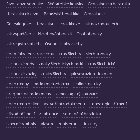
Pivní lahve se znaky
Sběratelské kousky
Genealogie a heraldika
Heraldika církevní
Papežská heraldika
Genealogie
Genealogové
Heraldika
Heraldikové
Jak navrhnout erb
Jak vypadá erb
Navrhování znaků
Osobní znaky
Jak registrovat erb
Osobní znaky a erby
Podmínky registrace erbu
Erby šlechty
Šlechta znaky
Šlechtické rody
Znaky šlechtických rodů
Erby šlechtické
Šlechtické znaky
Znaky šlechty
Jak sestavit rodokmen
Rodokmeny
Rodokmen zdarma
Online matriky
Program na rodokmeny
Genealogický software
Rodokmen online
Vytvoření rodokmenu
Genealogie příjmení
Původ příjmení
Znak obce
Komunální heraldika
Obecní symboly
Blason
Popis erbu
Tinktury