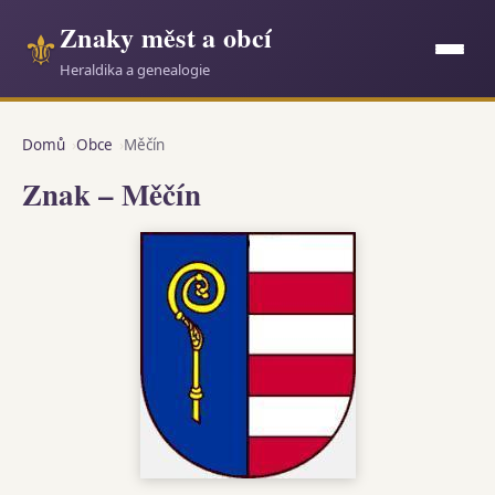
Znaky měst a obcí
⚜
Heraldika a genealogie
Domů
Obce
Měčín
Znak – Měčín