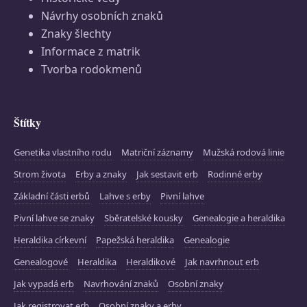
Návrhy osobních znaků
Znaky šlechty
Informace z matrik
Tvorba rodokmenů
Štítky
Genetika vlastního rodu
Matriční záznamy
Mužská rodová linie
Strom života
Erby a znaky
Jak sestavit erb
Rodinné erby
Základní části erbů
Lahve s erby
Pivní lahve
Pivní lahve se znaky
Sběratelské kousky
Genealogie a heraldika
Heraldika církevní
Papežská heraldika
Genealogie
Genealogové
Heraldika
Heraldikové
Jak navrhnout erb
Jak vypadá erb
Navrhování znaků
Osobní znaky
Jak registrovat erb
Osobní znaky a erby