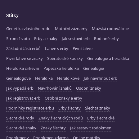
Štítky
Genetika vlastního rodu
Matriční záznamy
Mužská rodová linie
Strom života
Erby a znaky
Jak sestavit erb
Rodinné erby
Základní části erbů
Lahve s erby
Pivní lahve
Pivní lahve se znaky
Sběratelské kousky
Genealogie a heraldika
Heraldika církevní
Papežská heraldika
Genealogie
Genealogové
Heraldika
Heraldikové
Jak navrhnout erb
Jak vypadá erb
Navrhování znaků
Osobní znaky
Jak registrovat erb
Osobní znaky a erby
Podmínky registrace erbu
Erby šlechty
Šlechta znaky
Šlechtické rody
Znaky šlechtických rodů
Erby šlechtické
Šlechtické znaky
Znaky šlechty
Jak sestavit rodokmen
Rodokmeny
Rodokmen zdarma
Online matriky