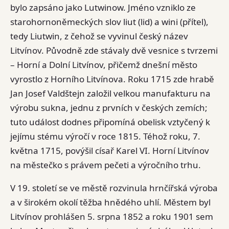
bylo zapsáno jako Lutwinow. Jméno vzniklo ze
starohornoněmeckých slov liut (lid) a wini (přítel),
tedy Liutwin, z čehož se vyvinul český název
Litvínov. Původně zde stávaly dvě vesnice s tvrzemi
– Horní a Dolní Litvínov, přičemž dnešní město
vyrostlo z Horního Litvínova. Roku 1715 zde hrabě
Jan Josef Valdštejn založil velkou manufakturu na
výrobu sukna, jednu z prvních v českých zemích;
tuto událost dodnes připomíná obelisk vztyčený k
jejímu stému výročí v roce 1815. Téhož roku, 7.
května 1715, povýšil císař Karel VI. Horní Litvínov
na městečko s právem pečeti a výročního trhu.
V 19. století se ve městě rozvinula hrnčířská výroba
a v širokém okolí těžba hnědého uhlí. Městem byl
Litvínov prohlášen 5. srpna 1852 a roku 1901 sem