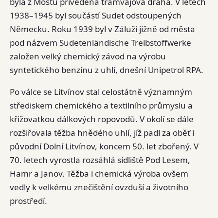
byla z Mostu přivedena tramvajová dráha. V letech
1938–1945 byl součástí Sudet odstoupených
Německu. Roku 1939 byl v Záluží jižně od města
pod názvem Sudetenländische Treibstoffwerke
založen velký chemický závod na výrobu
syntetického benzínu z uhlí, dnešní Unipetrol RPA.
Po válce se Litvínov stal celostátně významným
střediskem chemického a textilního průmyslu a
křižovatkou dálkových ropovodů. V okolí se dále
rozšiřovala těžba hnědého uhlí, jíž padl za oběť i
původní Dolní Litvínov, koncem 50. let zbořený. V
70. letech vyrostla rozsáhlá sídliště Pod Lesem,
Hamr a Janov. Těžba i chemická výroba ovšem
vedly k velkému znečištění ovzduší a životního
prostředí.