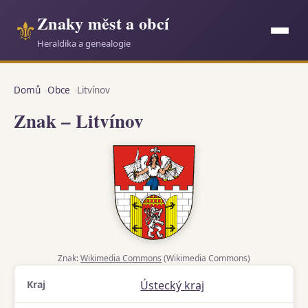
Znaky měst a obcí
⚜
Heraldika a genealogie
Domů
Obce
Litvínov
Znak – Litvínov
Znak:
Wikimedia Commons
(Wikimedia Commons)
Kraj
Ústecký kraj