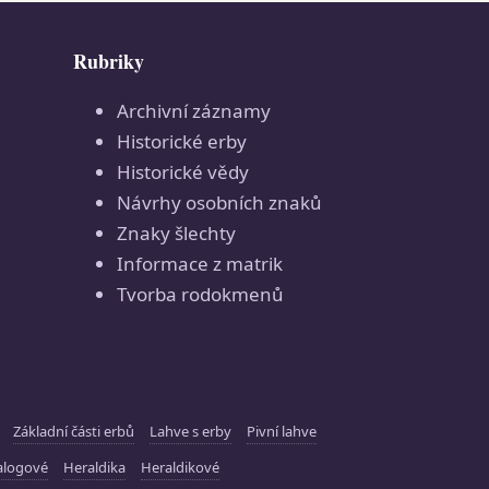
Rubriky
Archivní záznamy
Historické erby
Historické vědy
Návrhy osobních znaků
Znaky šlechty
Informace z matrik
Tvorba rodokmenů
Základní části erbů
Lahve s erby
Pivní lahve
alogové
Heraldika
Heraldikové