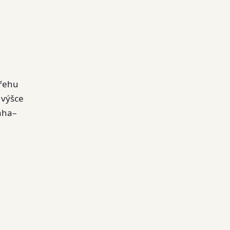
břehu
 výšce
raha–