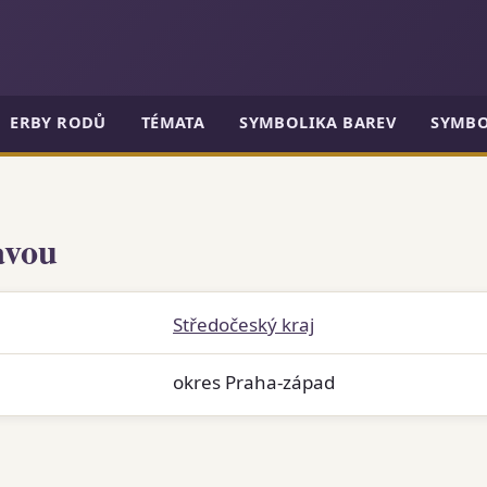
ERBY RODŮ
TÉMATA
SYMBOLIKA BAREV
SYMBO
avou
Středočeský kraj
okres Praha-západ