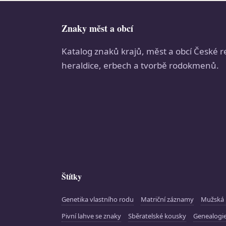
Znaky měst a obcí
Katalog znaků krajů, měst a obcí České r
heraldice, erbech a tvorbě rodokmenů.
Štítky
Genetika vlastního rodu
Matriční záznamy
Mužská 
Pivní lahve se znaky
Sběratelské kousky
Genealogie