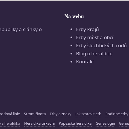
Na webu
epubliky a články o
Erby krajů
Erby měst a obcí
Erby šlechtických rodů
Blog o heraldice
Kontakt
rodová linie
Strom života
Erby a znaky
Jak sestavit erb
Rodinné erby
 a heraldika
Heraldika církevní
Papežská heraldika
Genealogie
Gene