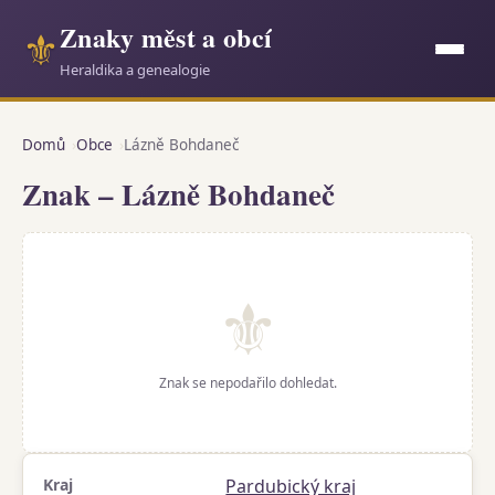
Znaky měst a obcí
⚜
Heraldika a genealogie
Domů
Obce
Lázně Bohdaneč
Znak – Lázně Bohdaneč
⚜
Znak se nepodařilo dohledat.
Kraj
Pardubický kraj