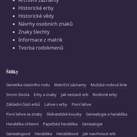
Archivní záznamy
Historické erby
Historické vědy
Návrhy osobních znaků
Znaky šlechty
Informace z matrik
Tvorba rodokmenů
Štítky
Genetika vlastního rodu
Matriční záznamy
Mužská rodová linie
Strom života
Erby a znaky
Jak sestavit erb
Rodinné erby
Základní části erbů
Lahve s erby
Pivní lahve
Pivní lahve se znaky
Sběratelské kousky
Genealogie a heraldika
Heraldika církevní
Papežská heraldika
Genealogie
Genealogové
Heraldika
Heraldikové
Jak navrhnout erb