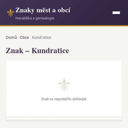
Znaky měst a obcí
⚜
Heraldika a genealogie
Domů
Obce
Kundratice
Znak – Kundratice
⚜
Znak se nepodařilo dohledat.