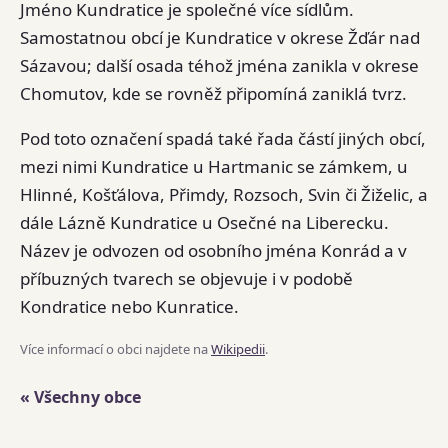
Jméno Kundratice je společné více sídlům.
Samostatnou obcí je Kundratice v okrese Žďár nad
Sázavou; další osada téhož jména zanikla v okrese
Chomutov, kde se rovněž připomíná zaniklá tvrz.
Pod toto označení spadá také řada částí jiných obcí,
mezi nimi Kundratice u Hartmanic se zámkem, u
Hlinné, Košťálova, Přimdy, Rozsoch, Svin či Žiželic, a
dále Lázně Kundratice u Osečné na Liberecku.
Název je odvozen od osobního jména Konrád a v
příbuzných tvarech se objevuje i v podobě
Kondratice nebo Kunratice.
Více informací o obci najdete na
Wikipedii
.
« Všechny obce