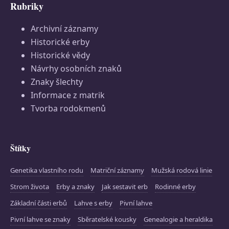
Rubriky
Archivní záznamy
Historické erby
Historické vědy
Návrhy osobních znaků
Znaky šlechty
Informace z matrik
Tvorba rodokmenů
Štítky
Genetika vlastního rodu
Matriční záznamy
Mužská rodová linie
Strom života
Erby a znaky
Jak sestavit erb
Rodinné erby
Základní části erbů
Lahve s erby
Pivní lahve
Pivní lahve se znaky
Sběratelské kousky
Genealogie a heraldika