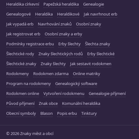
Heraldika církevní
Papežská heraldika
Genealogie
Genealogové
Heraldika
Heraldikové
Jak navrhnout erb
Jak vypadá erb
Navrhování znaků
Osobní znaky
Jak registrovat erb
Osobní znaky a erby
Podmínky registrace erbu
Erby šlechty
Šlechta znaky
Šlechtické rody
Znaky šlechtických rodů
Erby šlechtické
Šlechtické znaky
Znaky šlechty
Jak sestavit rodokmen
Rodokmeny
Rodokmen zdarma
Online matriky
Program na rodokmeny
Genealogický software
Rodokmen online
Vytvoření rodokmenu
Genealogie příjmení
Původ příjmení
Znak obce
Komunální heraldika
Obecní symboly
Blason
Popis erbu
Tinktury
© 2026 Znaky měst a obcí