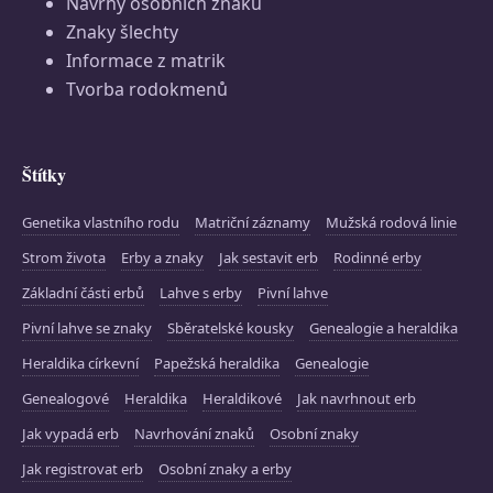
Návrhy osobních znaků
Znaky šlechty
Informace z matrik
Tvorba rodokmenů
Štítky
Genetika vlastního rodu
Matriční záznamy
Mužská rodová linie
Strom života
Erby a znaky
Jak sestavit erb
Rodinné erby
Základní části erbů
Lahve s erby
Pivní lahve
Pivní lahve se znaky
Sběratelské kousky
Genealogie a heraldika
Heraldika církevní
Papežská heraldika
Genealogie
Genealogové
Heraldika
Heraldikové
Jak navrhnout erb
Jak vypadá erb
Navrhování znaků
Osobní znaky
Jak registrovat erb
Osobní znaky a erby