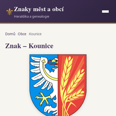
Znaky měst a obcí
⚜
Heraldika a genealogie
Domů
Obce
Kounice
Znak – Kounice