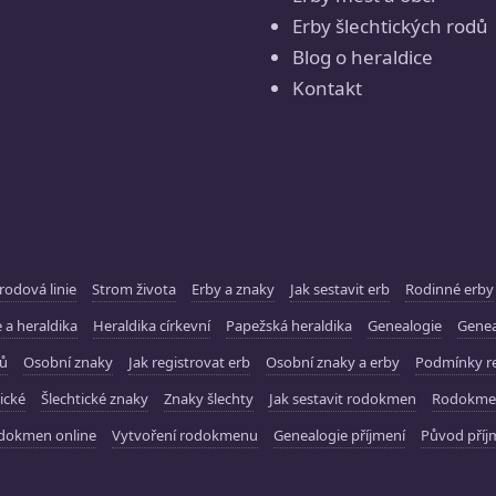
Erby šlechtických rodů
Blog o heraldice
Kontakt
rodová linie
Strom života
Erby a znaky
Jak sestavit erb
Rodinné erby
 a heraldika
Heraldika církevní
Papežská heraldika
Genealogie
Gene
ků
Osobní znaky
Jak registrovat erb
Osobní znaky a erby
Podmínky re
ické
Šlechtické znaky
Znaky šlechty
Jak sestavit rodokmen
Rodokme
dokmen online
Vytvoření rodokmenu
Genealogie příjmení
Původ příj