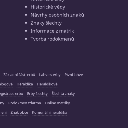
Historické vědy
Návrhy osobních znaků
Znaky šlechty
Informace z matrik
Tvorba rodokmenů
Základní části erbů
Lahve s erby
Pivní lahve
alogové
Heraldika
Heraldikové
gistrace erbu
Erby šlechty
Šlechta znaky
ny
Rodokmen zdarma
Online matriky
mení
Znak obce
Komunální heraldika