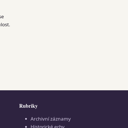
se
lost.
Rubriky
Archivní záznamy
Historické erby