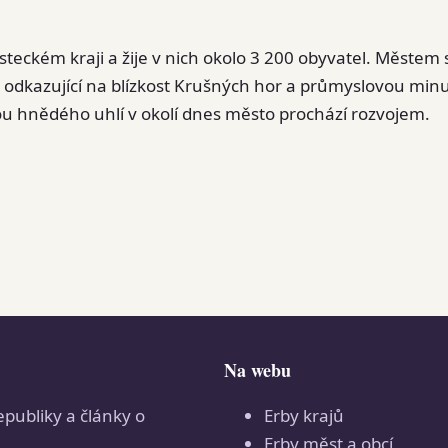
steckém kraji a žije v nich okolo 3 200 obyvatel. Městem 
nak odkazující na blízkost Krušných hor a průmyslovou minu
u hnědého uhlí v okolí dnes město prochází rozvojem.
Na webu
epubliky a články o
Erby krajů
Erby měst a obcí