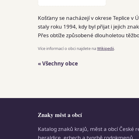
Košťany se nacházejí v okrese Teplice v Ú
staly roku 1994, kdy byl přijat i jejich z
Přes obtíže způsobené dlouholetou těžbo
Více informací o obci najdete na
Wikipedii
.
« Všechny obce
Znaky měst a obcí
Katalog znaků krajů, měst a obcí České r
heraldice, erbech a tvorbě rodokmenů.