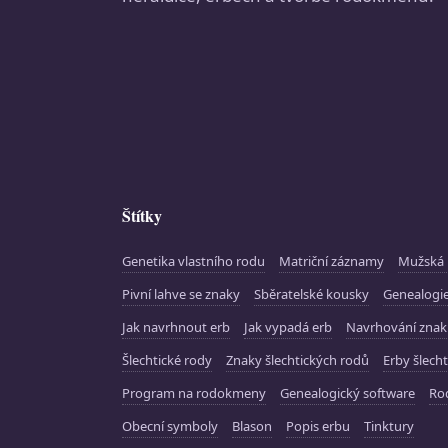
Štítky
Genetika vlastního rodu
Matriční záznamy
Mužská 
Pivní lahve se znaky
Sběratelské kousky
Genealogie
Jak navrhnout erb
Jak vypadá erb
Navrhování zna
Šlechtické rody
Znaky šlechtických rodů
Erby šlecht
Program na rodokmeny
Genealogický software
Ro
Obecní symboly
Blason
Popis erbu
Tinktury