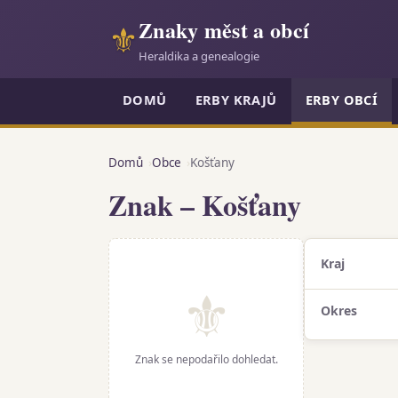
Znaky měst a obcí
⚜
Heraldika a genealogie
DOMŮ
ERBY KRAJŮ
ERBY OBCÍ
Domů
Obce
Košťany
Znak – Košťany
Kraj
⚜
Okres
Znak se nepodařilo dohledat.