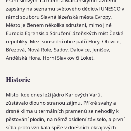
Františkovými Lázněmi a Mariánskými Lázněmi
zapsány na seznamu světového dědictví UNESCO v
rámci souboru Slavná lázeňská města Evropy.
Město je členem několika sdružení, mimo jiné
Euregia Egrensis a Sdružení lázeňských míst České
republiky. Mezi sousední obce patří Hory, Otovice,
Březová, Nová Role, Sadov, Dalovice, Jenišov,
Andělská Hora, Horní Slavkov či Loket.
Historie
Místo, kde dnes leží jádro Karlových Varů,
zůstávalo dlouho stranou zájmu. Příkré svahy a
drsné klima u termálních pramenů se nehodily k
pěstování plodin, na němž osídlení záviselo, a první
sídla proto vznikala spíše v dnešních okrajových