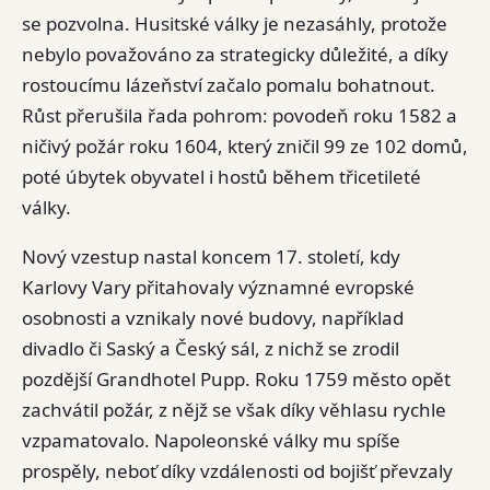
se pozvolna. Husitské války je nezasáhly, protože
nebylo považováno za strategicky důležité, a díky
rostoucímu lázeňství začalo pomalu bohatnout.
Růst přerušila řada pohrom: povodeň roku 1582 a
ničivý požár roku 1604, který zničil 99 ze 102 domů,
poté úbytek obyvatel i hostů během třicetileté
války.
Nový vzestup nastal koncem 17. století, kdy
Karlovy Vary přitahovaly významné evropské
osobnosti a vznikaly nové budovy, například
divadlo či Saský a Český sál, z nichž se zrodil
pozdější Grandhotel Pupp. Roku 1759 město opět
zachvátil požár, z nějž se však díky věhlasu rychle
vzpamatovalo. Napoleonské války mu spíše
prospěly, neboť díky vzdálenosti od bojišť převzaly