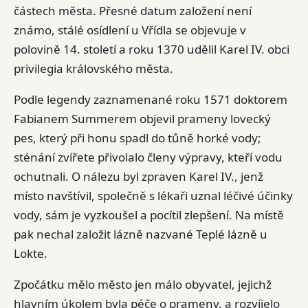
částech města. Přesné datum založení není
známo, stálé osídlení u Vřídla se objevuje v
polovině 14. století a roku 1370 udělil Karel IV. obci
privilegia královského města.
Podle legendy zaznamenané roku 1571 doktorem
Fabianem Summerem objevil prameny lovecký
pes, který při honu spadl do tůně horké vody;
sténání zvířete přivolalo členy výpravy, kteří vodu
ochutnali. O nálezu byl zpraven Karel IV., jenž
místo navštívil, společně s lékaři uznal léčivé účinky
vody, sám je vyzkoušel a pocítil zlepšení. Na místě
pak nechal založit lázně nazvané Teplé lázně u
Lokte.
Zpočátku mělo město jen málo obyvatel, jejichž
hlavním úkolem byla péče o prameny, a rozvíjelo