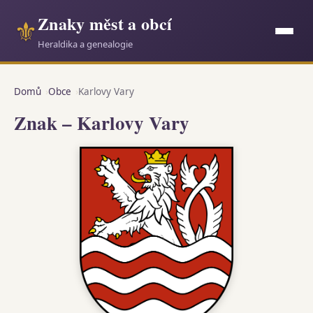
Znaky měst a obcí
⚜
Heraldika a genealogie
Domů
Obce
Karlovy Vary
Znak – Karlovy Vary