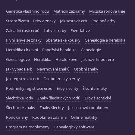
Genetika vlastního rodu
Matriční záznamy
Mužská rodová linie
Strom života
Erby a znaky
Jak sestavit erb
Rodinné erby
Základní části erbů
Lahve s erby
Pivní lahve
Pivní lahve se znaky
Sběratelské kousky
Genealogie a heraldika
Heraldika církevní
Papežská heraldika
Genealogie
Genealogové
Heraldika
Heraldikové
Jak navrhnout erb
Jak vypadá erb
Navrhování znaků
Osobní znaky
Jak registrovat erb
Osobní znaky a erby
Podmínky registrace erbu
Erby šlechty
Šlechta znaky
Šlechtické rody
Znaky šlechtických rodů
Erby šlechtické
Šlechtické znaky
Znaky šlechty
Jak sestavit rodokmen
Rodokmeny
Rodokmen zdarma
Online matriky
Program na rodokmeny
Genealogický software