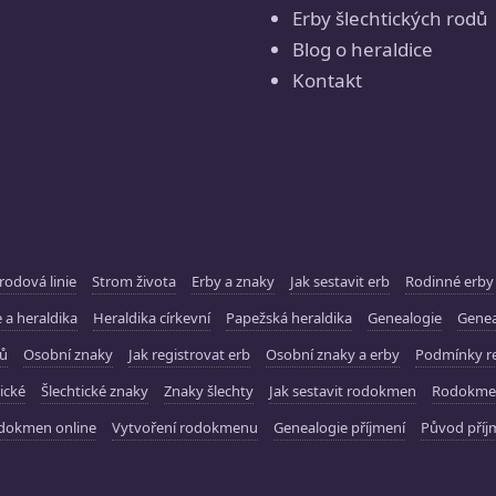
Erby šlechtických rodů
Blog o heraldice
Kontakt
rodová linie
Strom života
Erby a znaky
Jak sestavit erb
Rodinné erby
 a heraldika
Heraldika církevní
Papežská heraldika
Genealogie
Gene
ků
Osobní znaky
Jak registrovat erb
Osobní znaky a erby
Podmínky re
ické
Šlechtické znaky
Znaky šlechty
Jak sestavit rodokmen
Rodokme
dokmen online
Vytvoření rodokmenu
Genealogie příjmení
Původ příj