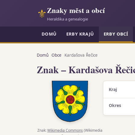
Znaky měst a obcí
⚜
Heraldika a genealogie
DOMŮ
ERBY KRAJŮ
ERBY OBCÍ
Domů
Obce
Kardašova Řečice
Znak – Kardašova Řeči
Kraj
Okres
Znak:
Wikimedia Commons
(Wikimedia