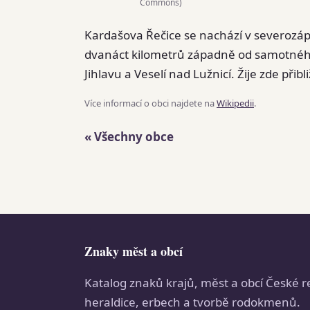
Commons)
Kardašova Řečice se nachází v severozápa
dvanáct kilometrů západně od samotného J
Jihlavu a Veselí nad Lužnicí. Žije zde přib
Více informací o obci najdete na
Wikipedii
.
« Všechny obce
Znaky měst a obcí
Katalog znaků krajů, měst a obcí České r
heraldice, erbech a tvorbě rodokmenů.