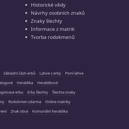
Historické vědy
Návrhy osobních znaků
Znaky šlechty
Informace z matrik
Tvorba rodokmenů
Základní části erbů
Lahve s erby
Pivní lahve
alogové
Heraldika
Heraldikové
gistrace erbu
Erby šlechty
Šlechta znaky
ny
Rodokmen zdarma
Online matriky
mení
Znak obce
Komunální heraldika