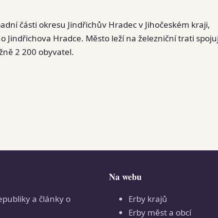
dní části okresu Jindřichův Hradec v Jihočeském kraji,
indřichova Hradce. Město leží na železniční trati spojuj
ližně 2 200 obyvatel.
Na webu
epubliky a články o
Erby krajů
Erby měst a obcí