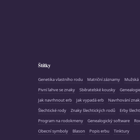
Štítky
Genetika vlastního rodu
Matriční záznamy
Mužská 
Pivní lahve se znaky
Sběratelské kousky
Genealogie
Jak navrhnout erb
Jak vypadá erb
Navrhování zna
Šlechtické rody
Znaky šlechtických rodů
Erby šlecht
Program na rodokmeny
Genealogický software
Ro
Obecní symboly
Blason
Popis erbu
Tinktury