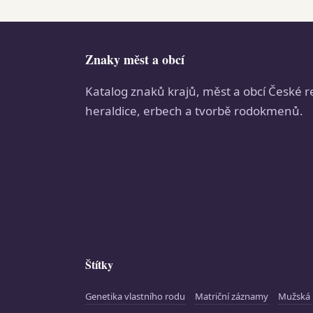
Znaky měst a obcí
Katalog znaků krajů, měst a obcí České r
heraldice, erbech a tvorbě rodokmenů.
Štítky
Genetika vlastního rodu
Matriční záznamy
Mužská 