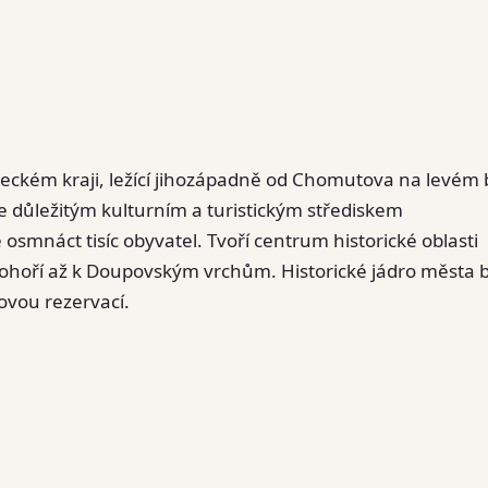
eckém kraji, ležící jihozápadně od Chomutova na levém
je důležitým kulturním a turistickým střediskem
 osmnáct tisíc obyvatel. Tvoří centrum historické oblasti
nohoří až k Doupovským vrchům. Historické jádro města 
vou rezervací.