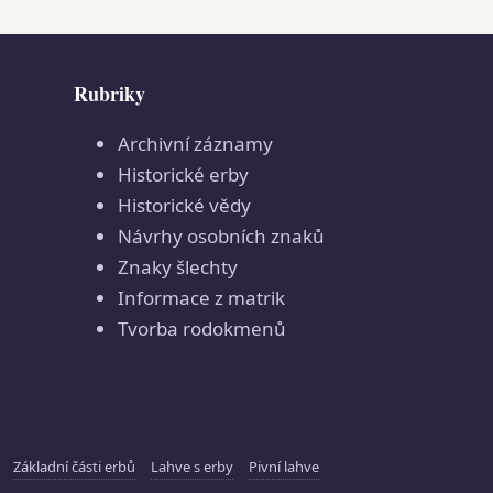
Rubriky
Archivní záznamy
Historické erby
Historické vědy
Návrhy osobních znaků
Znaky šlechty
Informace z matrik
Tvorba rodokmenů
Základní části erbů
Lahve s erby
Pivní lahve