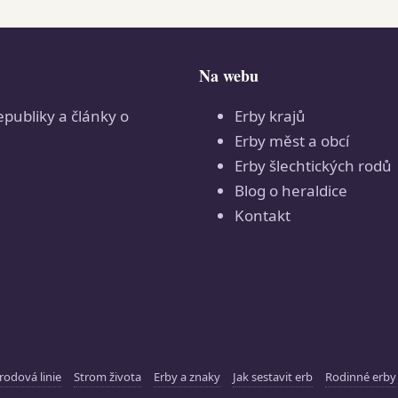
Na webu
epubliky a články o
Erby krajů
Erby měst a obcí
Erby šlechtických rodů
Blog o heraldice
Kontakt
rodová linie
Strom života
Erby a znaky
Jak sestavit erb
Rodinné erby