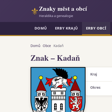
Znaky měst a obcí
⚜
Heraldika a genealogie
DOMŮ
ERBY KRAJŮ
ERBY OBCÍ
Domů
Obce
Kadaň
Znak – Kadaň
Kraj
Okres