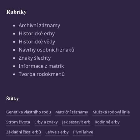
Rubriky
Archivní záznamy
Historické erby
Historické vědy
Návrhy osobních znaků
Znaky šlechty
Informace z matrik
Tvorba rodokmenů
Štítky
Genetika vlastního rodu
Matriční záznamy
Mužská rodová linie
Strom života
Erby a znaky
Jak sestavit erb
Rodinné erby
Základní části erbů
Lahve s erby
Pivní lahve