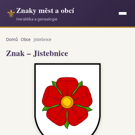
Znaky měst a obcí
⚜
Heraldika a genealogie
Domů
Obce
Jistebnice
Znak – Jistebnice