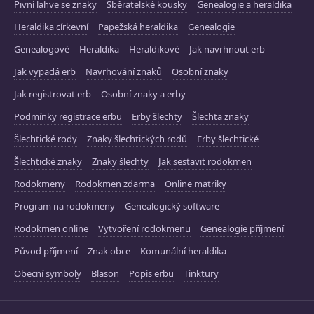
Pivní lahve se znaky
Sběratelské kousky
Genealogie a heraldika
Heraldika církevní
Papežská heraldika
Genealogie
Genealogové
Heraldika
Heraldikové
Jak navrhnout erb
Jak vypadá erb
Navrhování znaků
Osobní znaky
Jak registrovat erb
Osobní znaky a erby
Podmínky registrace erbu
Erby šlechty
Šlechta znaky
Šlechtické rody
Znaky šlechtických rodů
Erby šlechtické
Šlechtické znaky
Znaky šlechty
Jak sestavit rodokmen
Rodokmeny
Rodokmen zdarma
Online matriky
Program na rodokmeny
Genealogický software
Rodokmen online
Vytvoření rodokmenu
Genealogie příjmení
Původ příjmení
Znak obce
Komunální heraldika
Obecní symboly
Blason
Popis erbu
Tinktury