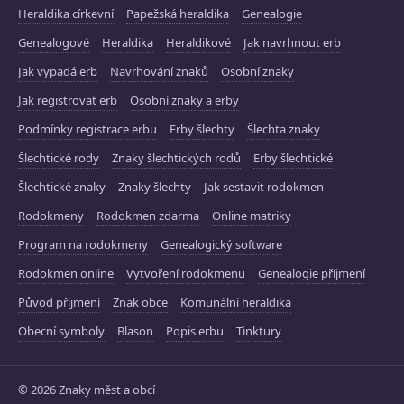
Heraldika církevní
Papežská heraldika
Genealogie
Genealogové
Heraldika
Heraldikové
Jak navrhnout erb
Jak vypadá erb
Navrhování znaků
Osobní znaky
Jak registrovat erb
Osobní znaky a erby
Podmínky registrace erbu
Erby šlechty
Šlechta znaky
Šlechtické rody
Znaky šlechtických rodů
Erby šlechtické
Šlechtické znaky
Znaky šlechty
Jak sestavit rodokmen
Rodokmeny
Rodokmen zdarma
Online matriky
Program na rodokmeny
Genealogický software
Rodokmen online
Vytvoření rodokmenu
Genealogie příjmení
Původ příjmení
Znak obce
Komunální heraldika
Obecní symboly
Blason
Popis erbu
Tinktury
© 2026 Znaky měst a obcí