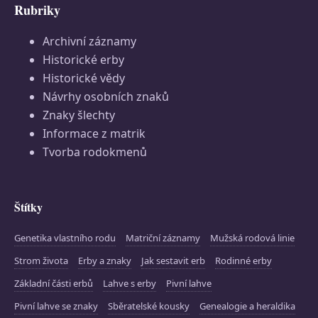
Rubriky
Archivní záznamy
Historické erby
Historické vědy
Návrhy osobních znaků
Znaky šlechty
Informace z matrik
Tvorba rodokmenů
Štítky
Genetika vlastního rodu
Matriční záznamy
Mužská rodová linie
Strom života
Erby a znaky
Jak sestavit erb
Rodinné erby
Základní části erbů
Lahve s erby
Pivní lahve
Pivní lahve se znaky
Sběratelské kousky
Genealogie a heraldika