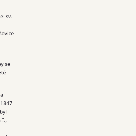
l sv.
šovice
by se
eté
na
 1847
byl
I.,