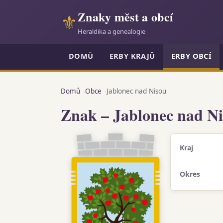
Znaky měst a obcí
⚜
Heraldika a genealogie
DOMŮ
ERBY KRAJŮ
ERBY OBCÍ
Domů
Obce
Jablonec nad Nisou
Znak – Jablonec nad N
Kraj
Okres