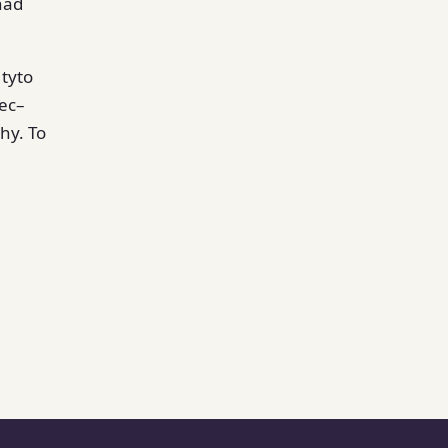
„nad
 tyto
rec–
hy. To