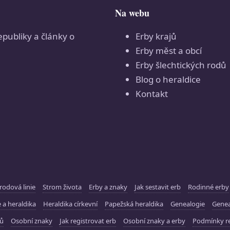
Na webu
epubliky a články o
Erby krajů
Erby měst a obcí
Erby šlechtických rodů
Blog o heraldice
Kontakt
rodová linie
Strom života
Erby a znaky
Jak sestavit erb
Rodinné erby
 a heraldika
Heraldika církevní
Papežská heraldika
Genealogie
Gene
ků
Osobní znaky
Jak registrovat erb
Osobní znaky a erby
Podmínky re