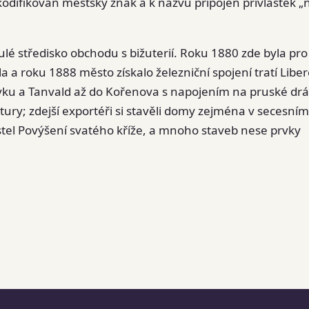
yl kodifikován městský znak a k názvu připojen přívlastek 
ulé středisko obchodu s bižuterií. Roku 1880 zde byla pro
a roku 1888 město získalo železniční spojení tratí Libe
vku a Tanvald až do Kořenova s napojením na pruské drá
tury; zdejší exportéři si stavěli domy zejména v secesním
tel Povýšení svatého kříže, a mnoho staveb nese prvky