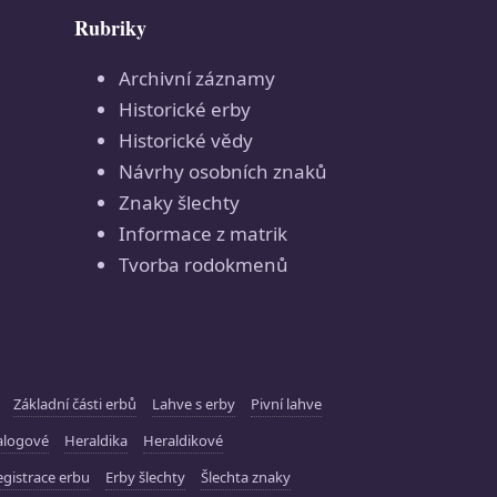
Rubriky
Archivní záznamy
Historické erby
Historické vědy
Návrhy osobních znaků
Znaky šlechty
Informace z matrik
Tvorba rodokmenů
Základní části erbů
Lahve s erby
Pivní lahve
alogové
Heraldika
Heraldikové
gistrace erbu
Erby šlechty
Šlechta znaky