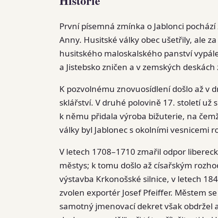
Historie
První písemná zmínka o Jablonci pochází 
Anny. Husitské války obec ušetřily, ale za
husitského maloskalského panství vypále
a Jistebsko zničen a v zemských deskách 
K pozvolnému znovuosídlení došlo až v dru
sklářství. V druhé polovině 17. století už
k němu přidala výroba bižuterie, na čemž 
války byl Jablonec s okolními vesnicemi 
V letech 1708–1710 zmařil odpor liberec
městys; k tomu došlo až císařským rozho
výstavba Krkonošské silnice, v letech 18
zvolen exportér Josef Pfeiffer. Městem se
samotný jmenovací dekret však obdržel až 