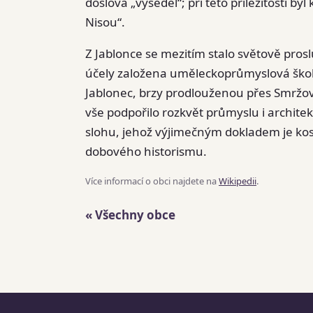
doslova „vyseděl“; při této příležitosti b
Nisou“.
Z Jablonce se mezitím stalo světově prosl
účely založena uměleckoprůmyslová škola 
Jablonec, brzy prodlouženou přes Smržo
vše podpořilo rozkvět průmyslu i architek
slohu, jehož výjimečným dokladem je kos
dobového historismu.
Více informací o obci najdete na
Wikipedii
.
« Všechny obce