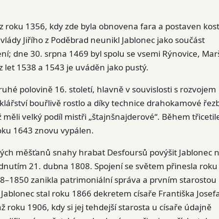
z roku 1356, kdy zde byla obnovena fara a postaven koste
 vlády Jiřího z Poděbrad neunikl Jablonec jako součást
ní; dne 30. srpna 1469 byl spolu se vsemi Rýnovice, Mar
z let 1538 a 1543 je uváděn jako pustý.
hé polovině 16. století, hlavně v souvislosti s rozvojem
 sklářství bouřlivě rostlo a díky technice drahokamové řez
měli velký podíl mistři „štajnšnajderové“. Během třicetil
roku 1643 znovu vypálen.
kých měšťanů snahy hrabat Desfoursů povýšit Jablonec 
dnutím 21. dubna 1808. Spojení se světem přinesla roku
48–1850 zanikla patrimoniální správa a prvním starostou 
 Jablonec stal roku 1866 dekretem císaře Františka Josefa 
roku 1906, kdy si jej tehdejší starosta u císaře údajně