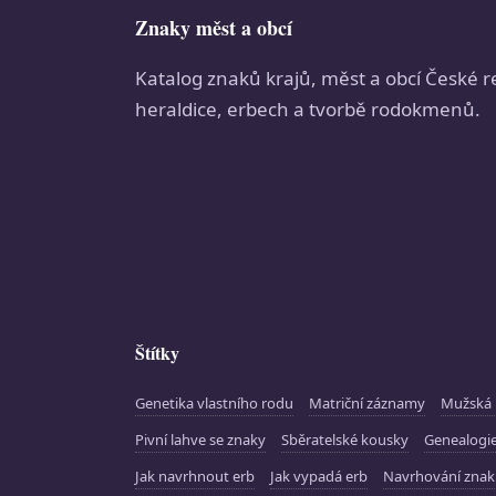
Znaky měst a obcí
Katalog znaků krajů, měst a obcí České r
heraldice, erbech a tvorbě rodokmenů.
Štítky
Genetika vlastního rodu
Matriční záznamy
Mužská 
Pivní lahve se znaky
Sběratelské kousky
Genealogie
Jak navrhnout erb
Jak vypadá erb
Navrhování zna