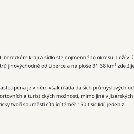
Libereckém kraji a sídlo stejnojmenného okresu. Leží v ú
metrů jihovýchodně od Liberce a na ploše 31,38 km² zde žij
 zastoupena je v něm však i řada dalších průmyslových od
portovních a turistických možností, mimo jiné v Jizerských
y tvoří souměstí čítající téměř 150 tisíc lidí, jeden z