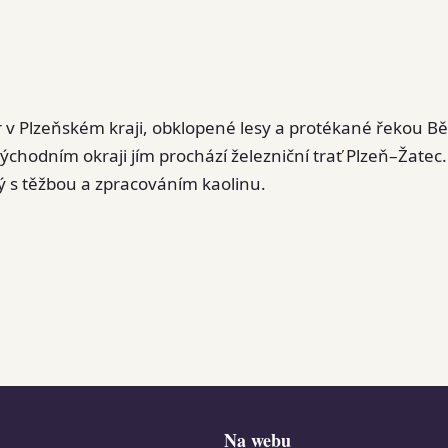
r v Plzeňském kraji, obklopené lesy a protékané řekou Bě
východním okraji jím prochází železniční trať Plzeň–Žatec.
tý s těžbou a zpracováním kaolinu.
Na webu