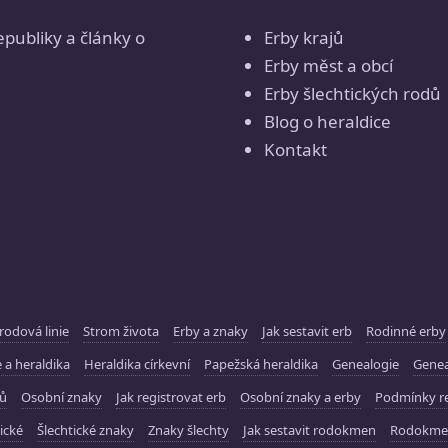
epubliky a články o
Erby krajů
Erby měst a obcí
Erby šlechtických rodů
Blog o heraldice
Kontakt
rodová linie
Strom života
Erby a znaky
Jak sestavit erb
Rodinné erby
 a heraldika
Heraldika církevní
Papežská heraldika
Genealogie
Gene
ků
Osobní znaky
Jak registrovat erb
Osobní znaky a erby
Podmínky re
ické
Šlechtické znaky
Znaky šlechty
Jak sestavit rodokmen
Rodokme