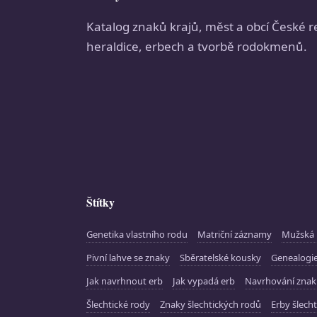
Katalog znaků krajů, měst a obcí České r
heraldice, erbech a tvorbě rodokmenů.
Štítky
Genetika vlastního rodu
Matriční záznamy
Mužská 
Pivní lahve se znaky
Sběratelské kousky
Genealogie
Jak navrhnout erb
Jak vypadá erb
Navrhování zna
Šlechtické rody
Znaky šlechtických rodů
Erby šlecht