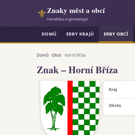
Znaky měst a obcí
⚜
Heraldika a genealogie
DOMŮ
ERBY KRAJŮ
ERBY OBCÍ
Domů
Obce
Horní Bříza
Znak – Horní Bříza
Kraj
Okres