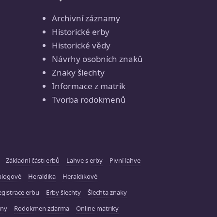
Archivní záznamy
Historické erby
Historické vědy
Návrhy osobních znaků
Znaky šlechty
Informace z matrik
Tvorba rodokmenů
Základní části erbů
Lahve s erby
Pivní lahve
alogové
Heraldika
Heraldikové
gistrace erbu
Erby šlechty
Šlechta znaky
ny
Rodokmen zdarma
Online matriky