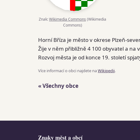
Znak:
Wikimedia Commons
(Wikimedia
Commons)
Horní Bříza je město v okrese Plzeň-seve
Žije v něm přibližně 4 100 obyvatel a na 
Rozvoj města je od konce 19. století spja
Více informací o obci najdete na
Wikipedii
.
« Všechny obce
Znaky měst a obcí