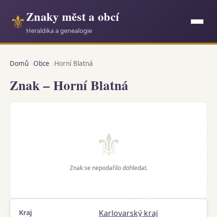
Znaky měst a obcí
⚜
Heraldika a genealogie
Domů
Obce
Horní Blatná
Znak – Horní Blatná
⚜
Znak se nepodařilo dohledat.
Kraj
Karlovarský kraj