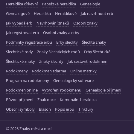
Heraldika církevní
Papežská heraldika
Genealogie
Genealogové
Heraldika
Heraldikové
Jak navrhnout erb
Jak vypadá erb
Navrhování znaků
Osobní znaky
Jak registrovat erb
Osobní znaky a erby
Podmínky registrace erbu
Erby šlechty
Šlechta znaky
Šlechtické rody
Znaky šlechtických rodů
Erby šlechtické
Šlechtické znaky
Znaky šlechty
Jak sestavit rodokmen
Rodokmeny
Rodokmen zdarma
Online matriky
Program na rodokmeny
Genealogický software
Rodokmen online
Vytvoření rodokmenu
Genealogie příjmení
Původ příjmení
Znak obce
Komunální heraldika
Obecní symboly
Blason
Popis erbu
Tinktury
© 2026 Znaky měst a obcí