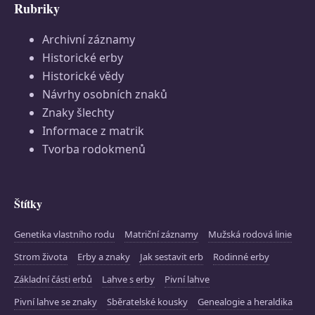
Rubriky
Archivní záznamy
Historické erby
Historické vědy
Návrhy osobních znaků
Znaky šlechty
Informace z matrik
Tvorba rodokmenů
Štítky
Genetika vlastního rodu
Matriční záznamy
Mužská rodová linie
Strom života
Erby a znaky
Jak sestavit erb
Rodinné erby
Základní části erbů
Lahve s erby
Pivní lahve
Pivní lahve se znaky
Sběratelské kousky
Genealogie a heraldika