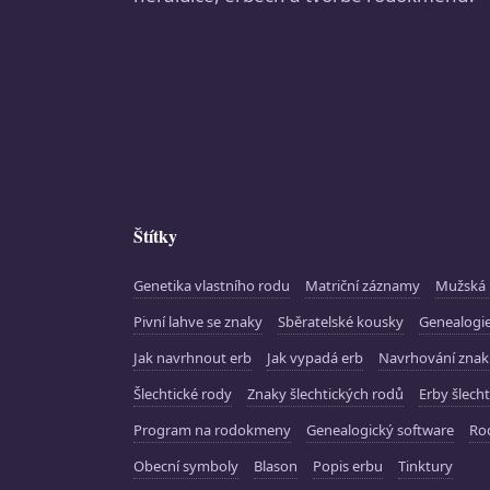
Štítky
Genetika vlastního rodu
Matriční záznamy
Mužská 
Pivní lahve se znaky
Sběratelské kousky
Genealogie
Jak navrhnout erb
Jak vypadá erb
Navrhování zna
Šlechtické rody
Znaky šlechtických rodů
Erby šlecht
Program na rodokmeny
Genealogický software
Ro
Obecní symboly
Blason
Popis erbu
Tinktury