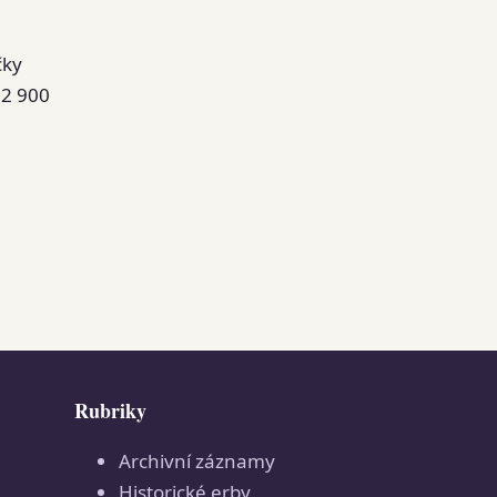
čky
 2 900
Rubriky
Archivní záznamy
Historické erby