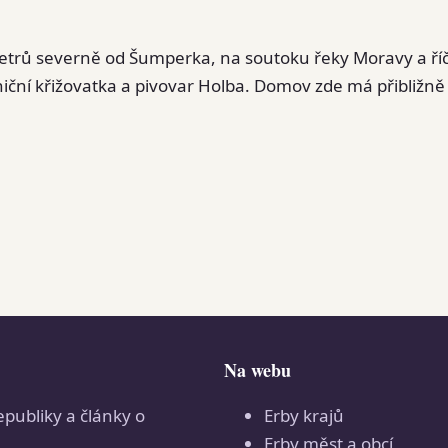
ometrů severně od Šumperka, na soutoku řeky Moravy a ří
ční křižovatka a pivovar Holba. Domov zde má přibližně
Na webu
epubliky a články o
Erby krajů
Erby měst a obcí