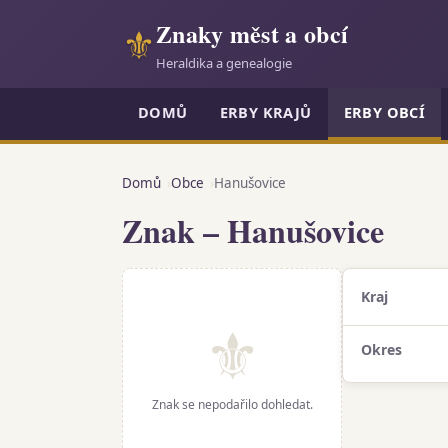
Znaky měst a obcí
⚜
Heraldika a genealogie
DOMŮ
ERBY KRAJŮ
ERBY OBCÍ
Domů
Obce
Hanušovice
Znak – Hanušovice
Kraj
⚜
Okres
Znak se nepodařilo dohledat.