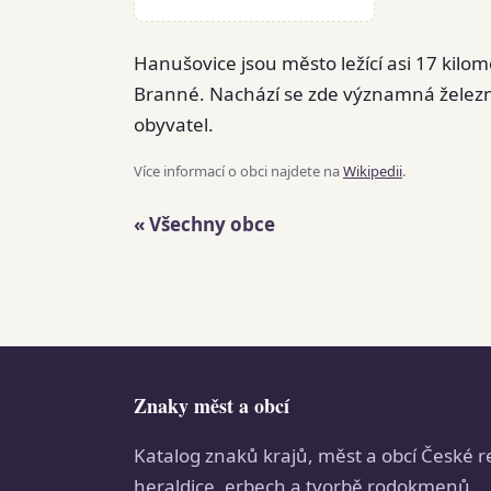
Hanušovice jsou město ležící asi 17 kil
Branné. Nachází se zde významná železni
obyvatel.
Více informací o obci najdete na
Wikipedii
.
« Všechny obce
Znaky měst a obcí
Katalog znaků krajů, měst a obcí České r
heraldice, erbech a tvorbě rodokmenů.