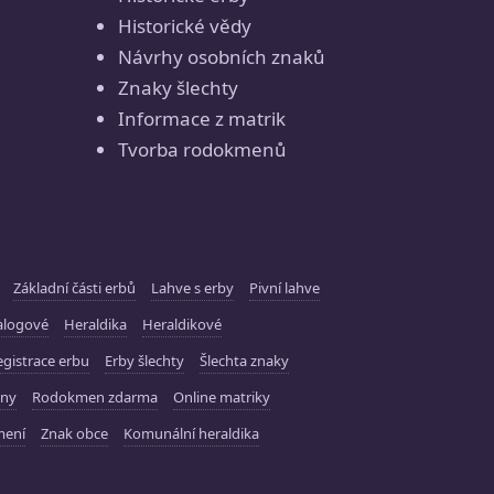
Historické vědy
Návrhy osobních znaků
Znaky šlechty
Informace z matrik
Tvorba rodokmenů
Základní části erbů
Lahve s erby
Pivní lahve
alogové
Heraldika
Heraldikové
gistrace erbu
Erby šlechty
Šlechta znaky
ny
Rodokmen zdarma
Online matriky
mení
Znak obce
Komunální heraldika