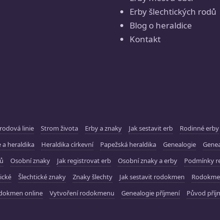
Erby šlechtických rodů
Blog o heraldice
Kontakt
rodová linie
Strom života
Erby a znaky
Jak sestavit erb
Rodinné erby
 a heraldika
Heraldika církevní
Papežská heraldika
Genealogie
Gene
ků
Osobní znaky
Jak registrovat erb
Osobní znaky a erby
Podmínky re
ické
Šlechtické znaky
Znaky šlechty
Jak sestavit rodokmen
Rodokme
dokmen online
Vytvoření rodokmenu
Genealogie příjmení
Původ příj