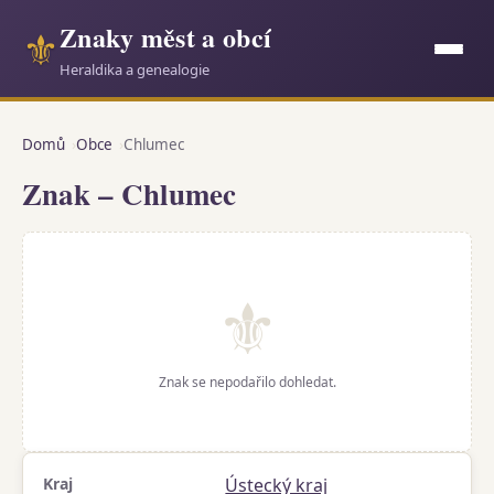
Znaky měst a obcí
⚜
Heraldika a genealogie
Domů
Obce
Chlumec
Znak – Chlumec
⚜
Znak se nepodařilo dohledat.
Kraj
Ústecký kraj