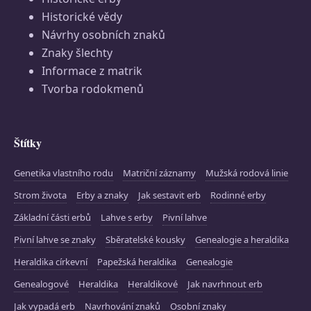
Historické vědy
Návrhy osobních znaků
Znaky šlechty
Informace z matrik
Tvorba rodokmenů
Štítky
Genetika vlastního rodu
Matriční záznamy
Mužská rodová linie
Strom života
Erby a znaky
Jak sestavit erb
Rodinné erby
Základní části erbů
Lahve s erby
Pivní lahve
Pivní lahve se znaky
Sběratelské kousky
Genealogie a heraldika
Heraldika církevní
Papežská heraldika
Genealogie
Genealogové
Heraldika
Heraldikové
Jak navrhnout erb
Jak vypadá erb
Navrhování znaků
Osobní znaky