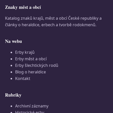
Znaky měst a obcí
Katalog znaků krajů, měst a obcí České republiky a
články o heraldice, erbech a tvorbě rodokmenů.
Na webu
Erby krajů
Erby měst a obcí
Erby šlechtických rodů
Blog o heraldice
Kontakt
Rubriky
Archivní záznamy
Historické erby