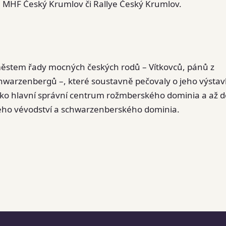
že, MHF Český Krumlov či Rallye Český Krumlov.
městem řady mocných českých rodů – Vítkovců, pánů z
arzenbergů –, které soustavně pečovaly o jeho výstav
jako hlavní správní centrum rožmberského dominia a až d
ého vévodství a schwarzenberského dominia.