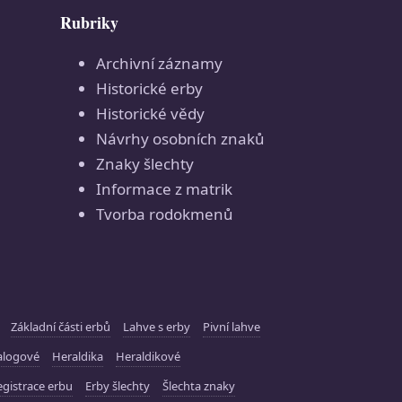
Rubriky
Archivní záznamy
Historické erby
Historické vědy
Návrhy osobních znaků
Znaky šlechty
Informace z matrik
Tvorba rodokmenů
Základní části erbů
Lahve s erby
Pivní lahve
alogové
Heraldika
Heraldikové
gistrace erbu
Erby šlechty
Šlechta znaky