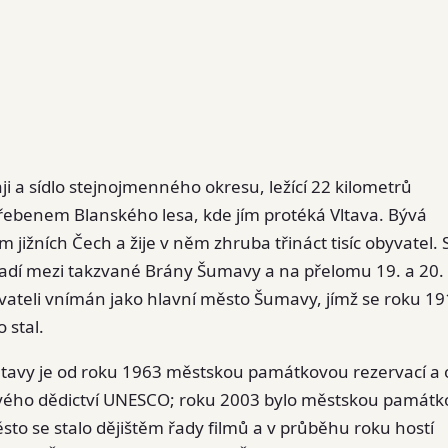
i a sídlo stejnojmenného okresu, ležící 22 kilometrů
řebenem Blanského lesa, kde jím protéká Vltava. Bývá
 jižních Čech a žije v něm zhruba třináct tisíc obyvatel. 
 řadí mezi takzvané Brány Šumavy a na přelomu 19. a 20.
ovateli vnímán jako hlavní město Šumavy, jímž se roku 1
 stal.
tavy je od roku 1963 městskou památkovou rezervací a 
vého dědictví UNESCO; roku 2003 bylo městskou památ
sto se stalo dějištěm řady filmů a v průběhu roku hostí