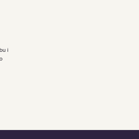
bu i
o