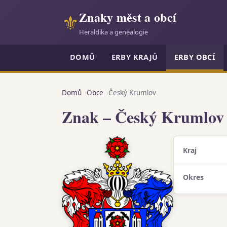
Znaky měst a obcí
⚜
Heraldika a genealogie
DOMŮ
ERBY KRAJŮ
ERBY OBCÍ
Domů
Obce
Český Krumlov
Znak – Český Krumlov
Kraj
Okres