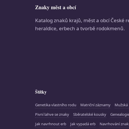
Znaky měst a obcí
Katalog znaků krajů, měst a obcí České r
heraldice, erbech a tvorbě rodokmenů.
Štítky
Genetika vlastního rodu
Matriční záznamy
Mužská 
Pivní lahve se znaky
Sběratelské kousky
Genealogie
Jak navrhnout erb
Jak vypadá erb
Navrhování zna