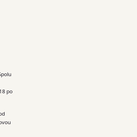
Spolu
918 po
od
kovou