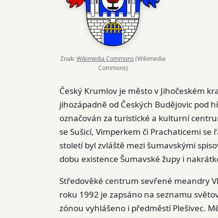
Znak:
Wikimedia Commons
(Wikimedia
Commons)
Český Krumlov je město v Jihočeském kraj
jihozápadně od Českých Budějovic pod h
označován za turistické a kulturní centrum
se Sušicí, Vimperkem či Prachaticemi se
století byl zvláště mezi šumavskými spis
dobu existence Šumavské župy i nakrátko
Středověké centrum sevřené meandry Vl
roku 1992 je zapsáno na seznamu světo
zónou vyhlášeno i předměstí Plešivec. Mě