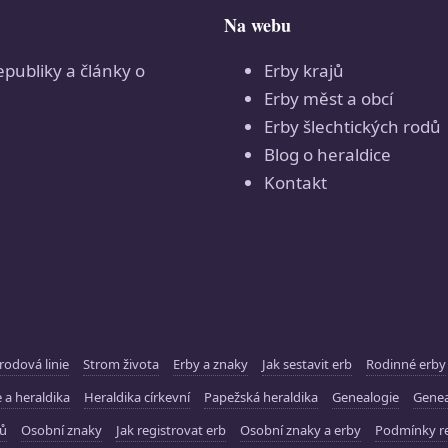
Na webu
epubliky a články o
Erby krajů
Erby měst a obcí
Erby šlechtických rodů
Blog o heraldice
Kontakt
rodová linie
Strom života
Erby a znaky
Jak sestavit erb
Rodinné erby
 a heraldika
Heraldika církevní
Papežská heraldika
Genealogie
Gene
ků
Osobní znaky
Jak registrovat erb
Osobní znaky a erby
Podmínky re