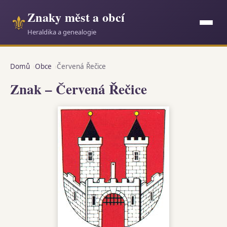
Znaky měst a obcí
⚜
Heraldika a genealogie
Domů
Obce
Červená Řečice
Znak – Červená Řečice