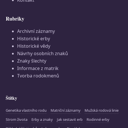
Kontakt
Rubriky
Archivní záznamy
Historické erby
Historické vědy
Návrhy osobních znaků
Znaky šlechty
Informace z matrik
Tvorba rodokmenů
Štítky
Genetika vlastního rodu
Matriční záznamy
Mužská rodová linie
Strom života
Erby a znaky
Jak sestavit erb
Rodinné erby