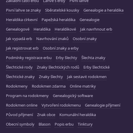
Základní části erbů
Lahve s erby
Pivní lahve
Pivní lahve se znaky
Sběratelské kousky
Genealogie a heraldika
Heraldika církevní
Papežská heraldika
Genealogie
Genealogové
Heraldika
Heraldikové
Jak navrhnout erb
Jak vypadá erb
Navrhování znaků
Osobní znaky
Jak registrovat erb
Osobní znaky a erby
Podmínky registrace erbu
Erby šlechty
Šlechta znaky
Šlechtické rody
Znaky šlechtických rodů
Erby šlechtické
Šlechtické znaky
Znaky šlechty
Jak sestavit rodokmen
Rodokmeny
Rodokmen zdarma
Online matriky
Program na rodokmeny
Genealogický software
Rodokmen online
Vytvoření rodokmenu
Genealogie příjmení
Původ příjmení
Znak obce
Komunální heraldika
Obecní symboly
Blason
Popis erbu
Tinktury