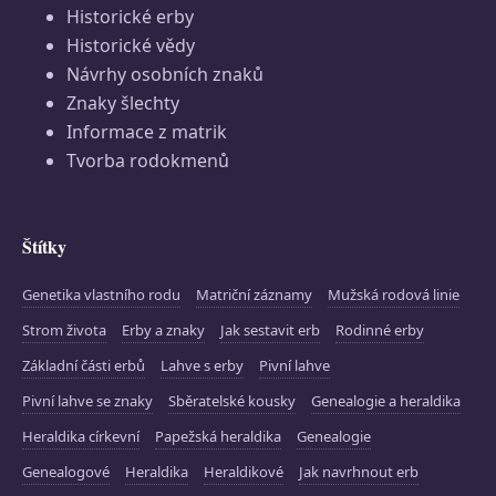
Historické erby
Historické vědy
Návrhy osobních znaků
Znaky šlechty
Informace z matrik
Tvorba rodokmenů
Štítky
Genetika vlastního rodu
Matriční záznamy
Mužská rodová linie
Strom života
Erby a znaky
Jak sestavit erb
Rodinné erby
Základní části erbů
Lahve s erby
Pivní lahve
Pivní lahve se znaky
Sběratelské kousky
Genealogie a heraldika
Heraldika církevní
Papežská heraldika
Genealogie
Genealogové
Heraldika
Heraldikové
Jak navrhnout erb