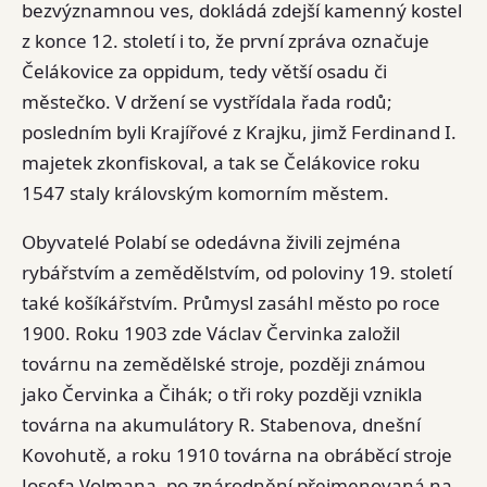
bezvýznamnou ves, dokládá zdejší kamenný kostel
z konce 12. století i to, že první zpráva označuje
Čelákovice za oppidum, tedy větší osadu či
městečko. V držení se vystřídala řada rodů;
posledním byli Krajířové z Krajku, jimž Ferdinand I.
majetek zkonfiskoval, a tak se Čelákovice roku
1547 staly královským komorním městem.
Obyvatelé Polabí se odedávna živili zejména
rybářstvím a zemědělstvím, od poloviny 19. století
také košíkářstvím. Průmysl zasáhl město po roce
1900. Roku 1903 zde Václav Červinka založil
továrnu na zemědělské stroje, později známou
jako Červinka a Čihák; o tři roky později vznikla
továrna na akumulátory R. Stabenova, dnešní
Kovohutě, a roku 1910 továrna na obráběcí stroje
Josefa Volmana, po znárodnění přejmenovaná na