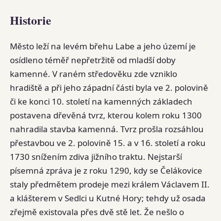
Historie
Město leží na levém břehu Labe a jeho území je
osídleno téměř nepřetržitě od mladší doby
kamenné. V raném středověku zde vzniklo
hradiště a při jeho západní části byla ve 2. polovině
či ke konci 10. století na kamenných základech
postavena dřevěná tvrz, kterou kolem roku 1300
nahradila stavba kamenná. Tvrz prošla rozsáhlou
přestavbou ve 2. polovině 15. a v 16. století a roku
1730 snížením zdiva jižního traktu. Nejstarší
písemná zpráva je z roku 1290, kdy se Čelákovice
staly předmětem prodeje mezi králem Václavem II.
a klášterem v Sedlci u Kutné Hory; tehdy už osada
zřejmě existovala přes dvě stě let. Že nešlo o