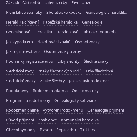
Základní části erbů
Lahve s erby
Pivní lahve
Pivní lahve se znaky
Sběratelské kousky
Genealogie a heraldika
Heraldika církevní
Papežská heraldika
Genealogie
Genealogové
Heraldika
Heraldikové
Jak navrhnout erb
Jak vypadá erb
Navrhování znaků
Osobní znaky
Jak registrovat erb
Osobní znaky a erby
Podmínky registrace erbu
Erby šlechty
Šlechta znaky
Šlechtické rody
Znaky šlechtických rodů
Erby šlechtické
Šlechtické znaky
Znaky šlechty
Jak sestavit rodokmen
Rodokmeny
Rodokmen zdarma
Online matriky
Program na rodokmeny
Genealogický software
Rodokmen online
Vytvoření rodokmenu
Genealogie příjmení
Původ příjmení
Znak obce
Komunální heraldika
Obecní symboly
Blason
Popis erbu
Tinktury