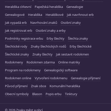
Heraldika církevní
Papežská heraldika
Genealogie
Genealogové
Heraldika
Heraldikové
Jak navrhnout erb
Jak vypadá erb
Navrhování znaků
Osobní znaky
Jak registrovat erb
Osobní znaky a erby
Podmínky registrace erbu
Erby šlechty
Šlechta znaky
Šlechtické rody
Znaky šlechtických rodů
Erby šlechtické
Šlechtické znaky
Znaky šlechty
Jak sestavit rodokmen
Rodokmeny
Rodokmen zdarma
Online matriky
Program na rodokmeny
Genealogický software
Rodokmen online
Vytvoření rodokmenu
Genealogie příjmení
Původ příjmení
Znak obce
Komunální heraldika
Obecní symboly
Blason
Popis erbu
Tinktury
© 2026 Znaky měst a obcí