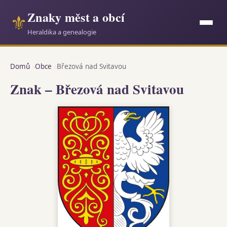
Znaky měst a obcí
⚜
Heraldika a genealogie
Domů
Obce
Březová nad Svitavou
Znak – Březová nad Svitavou