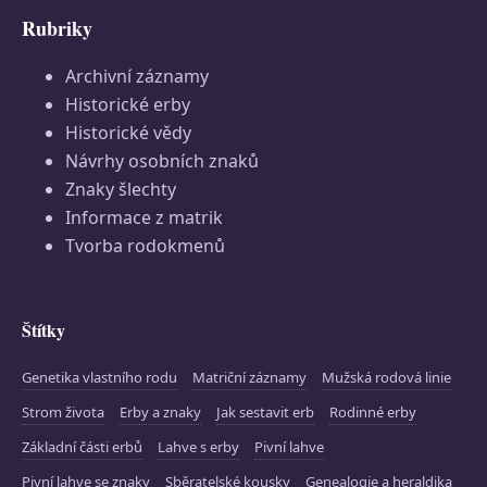
Rubriky
Archivní záznamy
Historické erby
Historické vědy
Návrhy osobních znaků
Znaky šlechty
Informace z matrik
Tvorba rodokmenů
Štítky
Genetika vlastního rodu
Matriční záznamy
Mužská rodová linie
Strom života
Erby a znaky
Jak sestavit erb
Rodinné erby
Základní části erbů
Lahve s erby
Pivní lahve
Pivní lahve se znaky
Sběratelské kousky
Genealogie a heraldika