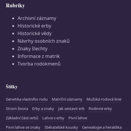
Rubriky
Archivní záznamy
Historické erby
Historické vědy
Návrhy osobních znaků
Znaky šlechty
Informace z matrik
Tvorba rodokmenů
Štítky
Genetika vlastního rodu
Matriční záznamy
Mužská rodová linie
Strom života
Erby a znaky
Jak sestavit erb
Rodinné erby
Základní části erbů
Lahve s erby
Pivní lahve
Pivní lahve se znaky
Sběratelské kousky
Genealogie a heraldika