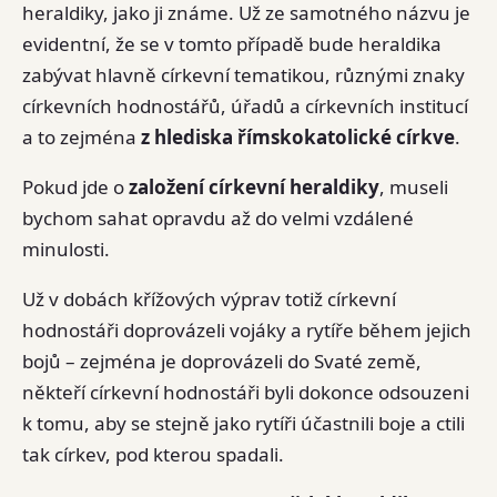
heraldiky, jako ji známe. Už ze samotného názvu je
evidentní, že se v tomto případě bude heraldika
zabývat hlavně církevní tematikou, různými znaky
církevních hodnostářů, úřadů a církevních institucí
a to zejména
z hlediska římskokatolické církve
.
Pokud jde o
založení církevní heraldiky
, museli
bychom sahat opravdu až do velmi vzdálené
minulosti.
Už v dobách křížových výprav totiž církevní
hodnostáři doprovázeli vojáky a rytíře během jejich
bojů – zejména je doprovázeli do Svaté země,
někteří církevní hodnostáři byli dokonce odsouzeni
k tomu, aby se stejně jako rytíři účastnili boje a ctili
tak církev, pod kterou spadali.