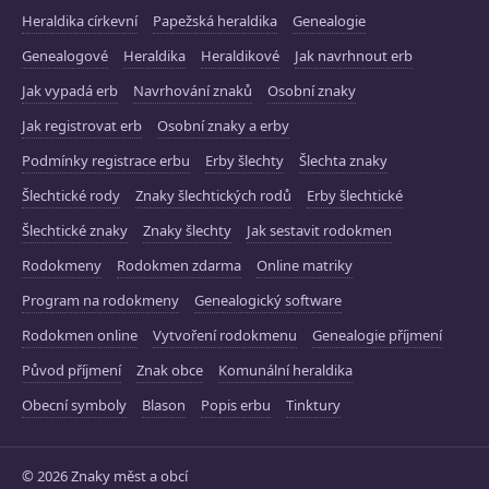
Heraldika církevní
Papežská heraldika
Genealogie
Genealogové
Heraldika
Heraldikové
Jak navrhnout erb
Jak vypadá erb
Navrhování znaků
Osobní znaky
Jak registrovat erb
Osobní znaky a erby
Podmínky registrace erbu
Erby šlechty
Šlechta znaky
Šlechtické rody
Znaky šlechtických rodů
Erby šlechtické
Šlechtické znaky
Znaky šlechty
Jak sestavit rodokmen
Rodokmeny
Rodokmen zdarma
Online matriky
Program na rodokmeny
Genealogický software
Rodokmen online
Vytvoření rodokmenu
Genealogie příjmení
Původ příjmení
Znak obce
Komunální heraldika
Obecní symboly
Blason
Popis erbu
Tinktury
© 2026 Znaky měst a obcí