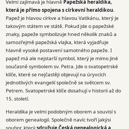
Velmi zajímavá je hlavně
Papežská heraldika,
která je přímo spojena s církevní heraldikou
.
Papež je hlavou církve a hlavou Vatikánu, který je
takovým státem ve státě. Pokud jde o papežské
znaky, papeže symbolizuje hned několik znaků a
samozřejmě papežská vlajka, která vyjadřuje
hlavně vysoké postavení samotného papeže. I
papež má ale nejstarší symbol, který je mimo jiné
současně symbolem sv. Petra. Jde o svatopetrské
klíče, které se nejčastěji objevují na úryvcích
jednotlivých evangelií společně se světcem sv.
Petrem. Svatopetrské klíče dosahují v historii až do
15. století.
Heraldika je velmi podobným oborem a souvisí s
oborem genealogií. Společně navíc tvoří jakýsi
soubor, který
sdružuje Česká genealogická a